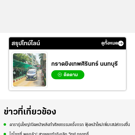
สรุปไทม์ไลน์
ดูทั้งหมด
กราดยิงเทพศิรินทร์ นนทบุรี
ติดตาม
ข่าวที่เกี่ยวข้อง
ดารารุ่นใหญ่เปิดหน้าหลังทำศัลยกรรมครั้งแรก ฟุ้งหน้าใหม่เพิ่มเสน่ห์แรงขึ้น
ไฮโซซูซี่ พูดแล้ว! สาเหตุแท้จริงเลิก วิทย์ ภูธฤทธิ์