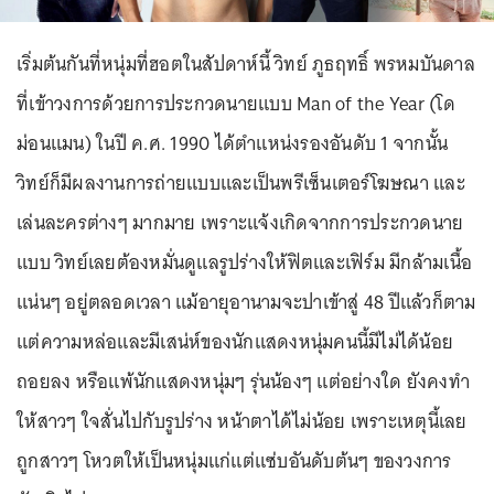
เริ่มต้นกันที่หนุ่มที่ฮอตในสัปดาห์นี้ วิทย์ ภูธฤทธิ์ พรหมบันดาล
ที่เข้าวงการด้วยการประกวดนายแบบ Man of the Year (โด
ม่อนแมน) ในปี ค.ศ. 1990 ได้ตำแหน่งรองอันดับ 1 จากนั้น
วิทย์ก็มีผลงานการถ่ายแบบและเป็นพรีเซ็นเตอร์โฆษณา และ
เล่นละครต่างๆ มากมาย เพราะแจ้งเกิดจากการประกวดนาย
แบบ วิทย์เลยต้องหมั่นดูแลรูปร่างให้ฟิตและเฟิร์ม มีกล้ามเนื้อ
แน่นๆ อยู่ตลอดเวลา แม้อายุอานามจะปาเข้าสู่ 48 ปีแล้วก็ตาม
แต่ความหล่อและมีเสน่ห์ของนักแสดงหนุ่มคนนี้มีไม่ได้น้อย
ถอยลง หรือแพ้นักแสดงหนุ่มๆ รุ่นน้องๆ แต่อย่างใด ยังคงทำ
ให้สาวๆ ใจสั่นไปกับรูปร่าง หน้าตาได้ไม่น้อย เพราะเหตุนี้เลย
ถูกสาวๆ โหวตให้เป็นหนุ่มแก่แต่แซ่บอันดับต้นๆ ของวงการ