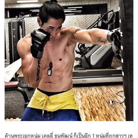
ด้านพระเอกหนุ่ม เคลลี่ ธนพัฒน์ ก็เป็นอีก 1 หนุ่มที่ถูกสาวๆ เท