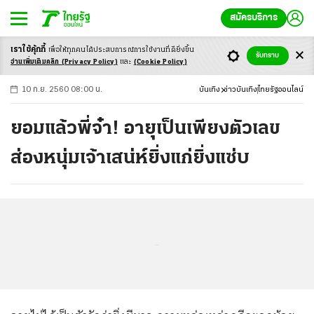
สมัครบริการ
เราใช้คุ้กกี้
เพื่อให้ทุกคนได้ประสบ
การณ์การใช้งานที่ดียิ่งขึ้น
+
ก
ก
-ก
รับทราบ
อ่านเพิ่มเติมคลิก
(Privacy Policy)
และ
(Cookie Policy)
10 ก.ย. 2560 08:00 น.
บันเทิง
ข่าวบันเทิง
ไทยรัฐออนไลน์
ยอมแล้วพี่จ๋า! อายุเป็นเพียงตัวเลข
ส่องหนุ่มเจ้าเสน่ห์ยิ่งแก่ยิ่งแซ่บ
...