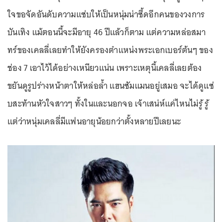
ใจขอจัดอันดับความแซ่บให้เป็นหนุ่มน่าซี้ดอีกคนของวงการ
บันเทิง แม้ตอนนี้จะมีอายุ 46 ปีแล้วก็ตาม แต่ความหล่อสมา
ทร์ของเคลลี่เลยทำให้ยังครองตำแหน่งพระเอกเบอร์ต้นๆ ของ
ช่อง 7 เอาไว้ได้อย่างเหนียวแน่น เพราะเหตุนี้เคลลี่เลยต้อง
ขยันดูรูปร่างหน้าตาให้หล่อล้ำ แฮนซัมแมนอยู่เสมอ จะได้ดูแซ่
บสะท้านหัวใจสาวๆ ทั้งในและนอกจอ เจ้าเสน่ห์แค่ไหนไม่รู้ รู้
แต่ว่าหนุ่มเคลลี่มีแฟนอายุน้อยกว่าตั้งหลายปีเลยนะ