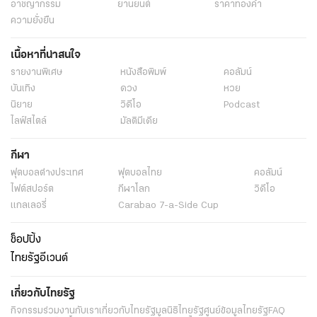
อาชญากรรม
ยานยนต์
ราคาทองคำ
ความยั่งยืน
เนื้อหาที่น่าสนใจ
รายงานพิเศษ
หนังสือพิมพ์
คอลัมน์
บันเทิง
ดวง
หวย
นิยาย
วิดีโอ
Podcast
ไลฟ์สไตล์
มัลติมีเดีย
กีฬา
ฟุตบอลต่่างประเทศ
ฟุตบอลไทย
คอลัมน์
ไฟต์สปอร์ต
กีฬาโลก
วิดีโอ
แกลเลอรี่
Carabao 7-a-Side Cup
ช็อปปิ้ง
ไทยรัฐอีเวนต์
เกี่ยวกับไทยรัฐ
กิจกรรม
ร่วมงานกับเรา
เกี่ยวกับไทยรัฐ
มูลนิธิไทยรัฐ
ศูนย์ข้อมูลไทยรัฐ
FAQ