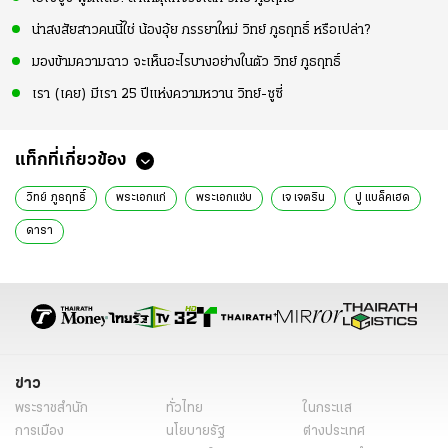
น่าสงสัยสาวคนนี้ใช่ น้องอุ้ย ภรรยาใหม่ วิทย์ ภูธฤทธิ์ หรือเปล่า?
มองข้ามความฉาว จะเห็นอะไรบางอย่างในตัว วิทย์ ภูธฤทธิ์
เรา (เคย) มีเรา 25 ปีแห่งความหวาน วิทย์-ซูซี่
แท็กที่เกี่ยวข้อง
วิทย์ ภูธฤทธิ์
พระเอกแก่
พระเอกแซ่บ
เจ เจตริน
ปู แบล็คเฮด
ดารา
ข่าว
พระราชสำนัก
ทั่วไทย
ในกระแส
การเมือง
นโยบายรัฐ
ต่างประเทศ