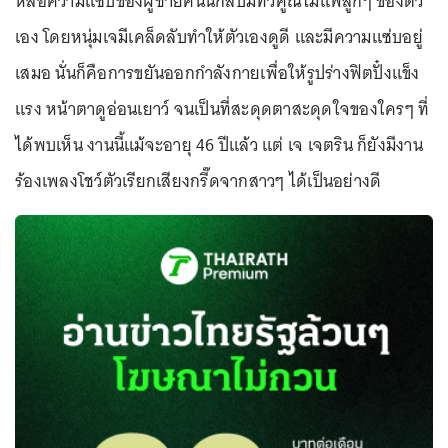
หล่อความแซ่บของผู้ชายคนนี้กลับมีทวีคูณไม่แพ้ลูกๆ ของตัว
เอง โดยหนุ่มเจมีเคล็ดลับทำให้ตัวเองดูดี และมีความแซ่บอยู่
เสมอ นั่นก็คือการขยันออกกำลังกายเพื่อให้รูปร่างฟิตปั๋งแข็ง
แรง หน้าตาดูอ่อนเยาว์ จนเป็นที่สะดุดตาสะดุดใจของใครๆ ที่
ได้พบเห็น งานนี้แม้จะอายุ 46 ปีแล้ว แต่ เจ เจตริน ก็ยังมีงาน
ร้องเพลงโชว์ตัวเรียกเสียงกรี๊ดจากสาวๆ ได้เป็นอย่างดี