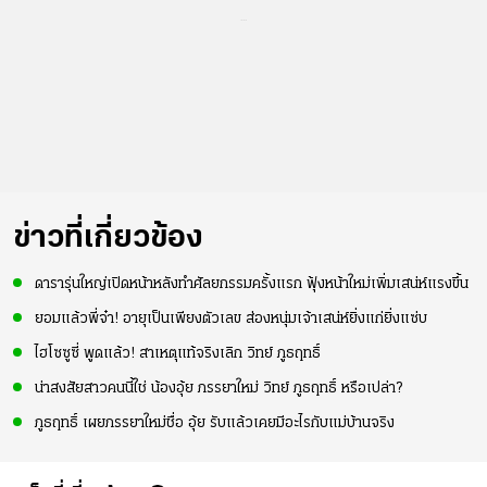
...
ข่าวที่เกี่ยวข้อง
ดารารุ่นใหญ่เปิดหน้าหลังทำศัลยกรรมครั้งแรก ฟุ้งหน้าใหม่เพิ่มเสน่ห์แรงขึ้น
ยอมแล้วพี่จ๋า! อายุเป็นเพียงตัวเลข ส่องหนุ่มเจ้าเสน่ห์ยิ่งแก่ยิ่งแซ่บ
ไฮโซซูซี่ พูดแล้ว! สาเหตุแท้จริงเลิก วิทย์ ภูธฤทธิ์
น่าสงสัยสาวคนนี้ใช่ น้องอุ้ย ภรรยาใหม่ วิทย์ ภูธฤทธิ์ หรือเปล่า?
ภูธฤทธิ์ เผยภรรยาใหม่ชื่อ อุ้ย รับแล้วเคยมีอะไรกับแม่บ้านจริง