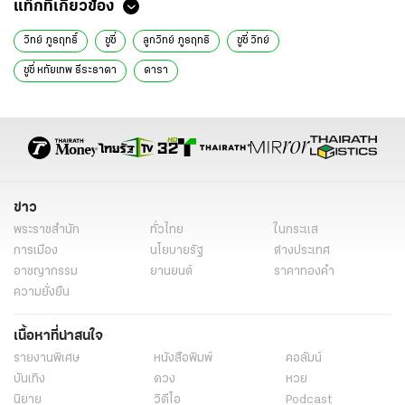
แท็กที่เกี่ยวข้อง
วิทย์ ภูธฤทธิ์
ซูซี่
ลูกวิทย์ ภูธฤทธิ
ซูซี่ วิทย์
ซูซี่ หทัยเทพ ธีระธาดา
ดารา
ข่าว
พระราชสำนัก
ทั่วไทย
ในกระแส
การเมือง
นโยบายรัฐ
ต่างประเทศ
อาชญากรรม
ยานยนต์
ราคาทองคำ
ความยั่งยืน
เนื้อหาที่น่าสนใจ
รายงานพิเศษ
หนังสือพิมพ์
คอลัมน์
บันเทิง
ดวง
หวย
นิยาย
วิดีโอ
Podcast