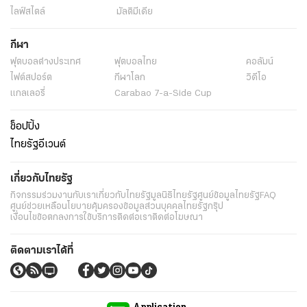
ไลฟ์สไตล์
มัลติมีเดีย
กีฬา
ฟุตบอลต่่างประเทศ
ฟุตบอลไทย
คอลัมน์
ไฟต์สปอร์ต
กีฬาโลก
วิดีโอ
แกลเลอรี่
Carabao 7-a-Side Cup
ช็อปปิ้ง
ไทยรัฐอีเวนต์
เกี่ยวกับไทยรัฐ
กิจกรรม
ร่วมงานกับเรา
เกี่ยวกับไทยรัฐ
มูลนิธิไทยรัฐ
ศูนย์ข้อมูลไทยรัฐ
FAQ
ศูนย์ช่วยเหลือ
นโยบายคุ้มครองข้อมูลส่วนบุคคลไทยรัฐกรุ๊ป
เงื่อนไขข้อตกลงการใช้บริการ
ติดต่อเรา
ติดต่อโฆษณา
ติดตามเราได้ที่