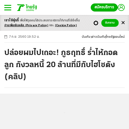
สมัครบริการ
เราใช้คุ้กกี้
เพื่อให้ทุกคนได้ประสบ
การณ์การใช้งานที่ดียิ่งขึ้น
+
ก
ก
-ก
รับทราบ
อ่านเพิ่มเติมคลิก
(Privacy Policy)
และ
(Cookie Policy)
7 ก.ย. 2560 19:52 น.
บันเทิง
ข่าวบันเทิง
ไทยรัฐออนไลน์
ปล่อยผมไปเถอะ! ภูธฤทธิ์ ร่ำไห้กอด
ลูก กังวลหนี้ 20 ล้านที่มีกับไฮโซดัง
(คลิป)
...