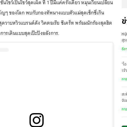
ั่นโชว์เป็นโชว์สุดเผ็ด ที่ 1 ปีมีแค่ครั้งเดียว หมุนเวียนเปลี่ยน
ัญๆ ของโลก พบกับกองทัพนางแบบตัวแม่สุดเซ็กซี่เกิน
ข
ุดวาบหวิวแบรนด์ดัง วิคตอเรีย ซีเคร็ท พร้อมนักร้องสุดฮิต
การเดินแบบสุดเป๊ะปังอลังการ.
หนุ
สุร
ข้อ
อีส
“ไอ
เจ้
เล
การ
สะพ
จับ
หรื
การ