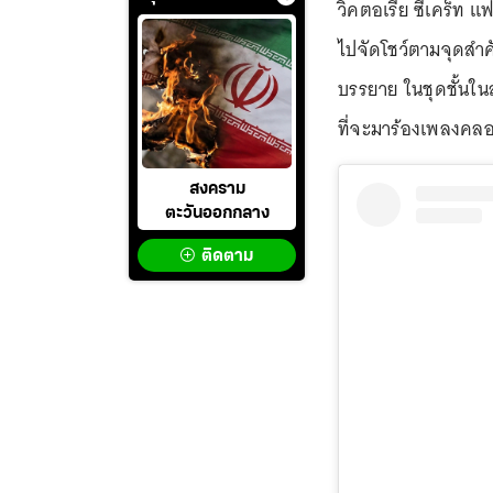
วิคตอเรีย ซีเคร็ท แฟช
ไปจัดโชว์ตามจุดสำค
บรรยาย ในชุดชั้นในส
ที่จะมาร้องเพลงคลอ
สงคราม
ตะวันออกกลาง
ติดตาม