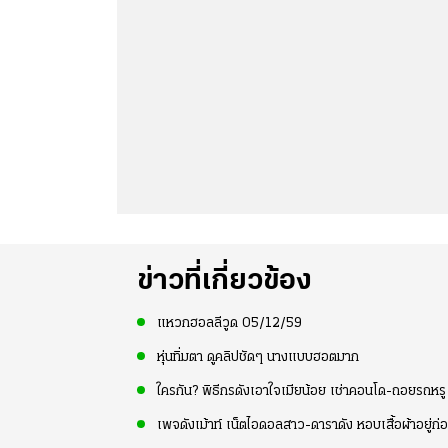
ข่าวที่เกี่ยวข้อง
แหวกฮอลลีวูด 05/12/59
หุ่นทิ่มตา ดูคลิปชัดๆ นางแบบฮอตมาก
ใครกัน? พิธีกรดังเอาใจเมียน้อย เช่าคอนโด-ถอยรถหรู 
เพจดังเม้าท์ เน็ตไอดอลสาว-ดาราดัง หอบเสื้อผ้าอยู่ก