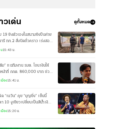
่าวเด่น
ดูทั้งหมด
่ม 19 ยิงตัวเองในสนามยิงปืนค่าย
นารี ทภ.2 สั่งปิดชั่วคราว เร่งสอบ
เท็จจริง
าน
15:43 น.
ติม” แฉทีมงาน รมต. โอนเงินให้
าหน้าที่ กกต. 860,000 บาท ช่วง
ือก สว. 2567
เมือง
15:41 น.
ัด “เนวิน” คุย “บุญยิ่ง” เย็นนี้
ตา 10 งูเขียวเปลี่ยนเป็นสีน้ำเงิน
อไม่
เมือง
15:20 น.