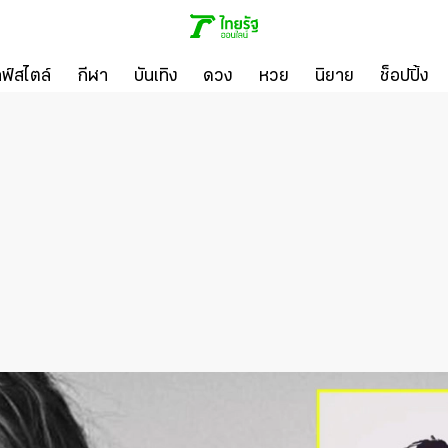
ลฟ์สไตล์
กีฬา
บันเทิง
ดวง
หวย
นิยาย
ช็อปปิ้ง