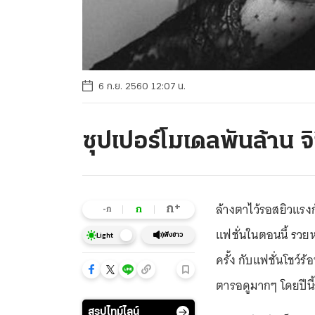
6 ก.ย. 2560 12:07 น.
ซุปเปอร์โมเดลพันล้าน จิจี้
ล้างตาไว้รอสยิวแร
+
ก
ก
-ก
แฟชั่นในตอนนี้ รวย
ฟังข่าว
Light
ครั้ง กับแฟชั่นโชว์
ตารอดูมากๆ โดยปีนี้จ
สรุปไทม์ไลน์