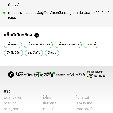
ทำบุญต่อ
ตำรวจวางกรอบสอบพ่อผู้เป็นเจ้าของปืนครบทุกประเด็น ปมอาวุธที่อิคคิวใช้
ยิงจีจี้
แท็กที่เกี่ยวข้อง
จีจี้ สุพิชชา
จีจี้ สุพิชชา เสียชีวิต
จีจี้ เน็ตไอดอลสาว
เพลงจีจี้
จีจี้ เสียชีวิต
ข่าวบันเทิง
นักร้อง
ข่าว
พระราชสำนัก
ทั่วไทย
ในกระแส
การเมือง
นโยบายรัฐ
ต่างประเทศ
อาชญากรรม
ยานยนต์
ราคาทองคำ