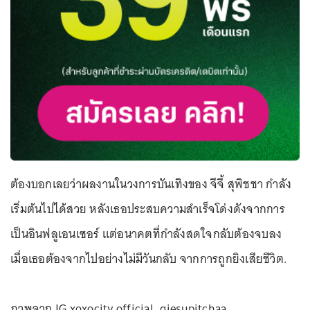
ต้องบอกเลยว่าผลงานในวงการบันเทิงของ จีจี้ สุพิชชา กำลัง
เริ่มต้นไปได้สวย หลังเธอประสบความสำเร็จโด่งดังจากการ
เป็นอินฟลูเอนเซอร์ แต่อนาคตที่กำลังสดใจกลับต้องจบลง
เมื่อเธอต้องจากไปอย่างไม่มีวันกลับ จากการถูกยิงเสียชีวิต.
ภาพจาก IG xoxocity.official, giesupitchaa