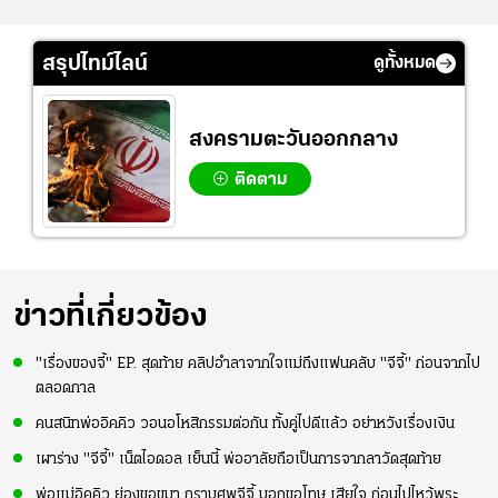
สรุปไทม์ไลน์
ดูทั้งหมด
สงครามตะวันออกกลาง
ติดตาม
ข่าวที่เกี่ยวข้อง
"เรื่องของจี้" EP. สุดท้าย คลิปอำลาจากใจแม่ถึงแฟนคลับ "จีจี้" ก่อนจากไป
ตลอดกาล
คนสนิทพ่ออิคคิว วอนอโหสิกรรมต่อกัน ทั้งคู่ไปดีแล้ว อย่าหวังเรื่องเงิน
เผาร่าง "จีจี้" เน็ตไอดอล เย็นนี้ พ่ออาลัยถือเป็นการจากลาวัดสุดท้าย
พ่อแม่อิคคิว ย่องขอขมา กราบศพจีจี้ บอกขอโทษ เสียใจ ก่อนไปไหว้พระ