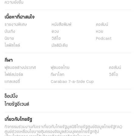
ความยั่งยืน
เนื้อหาที่น่าสนใจ
รายงานพิเศษ
หนังสือพิมพ์
คอลัมน์
บันเทิง
ดวง
หวย
นิยาย
วิดีโอ
Podcast
ไลฟ์สไตล์
มัลติมีเดีย
กีฬา
ฟุตบอลต่่างประเทศ
ฟุตบอลไทย
คอลัมน์
ไฟต์สปอร์ต
กีฬาโลก
วิดีโอ
แกลเลอรี่
Carabao 7-a-Side Cup
ช็อปปิ้ง
ไทยรัฐอีเวนต์
เกี่ยวกับไทยรัฐ
กิจกรรม
ร่วมงานกับเรา
เกี่ยวกับไทยรัฐ
มูลนิธิไทยรัฐ
ศูนย์ข้อมูลไทยรัฐ
FAQ
ศูนย์ช่วยเหลือ
นโยบายคุ้มครองข้อมูลส่วนบุคคลไทยรัฐกรุ๊ป