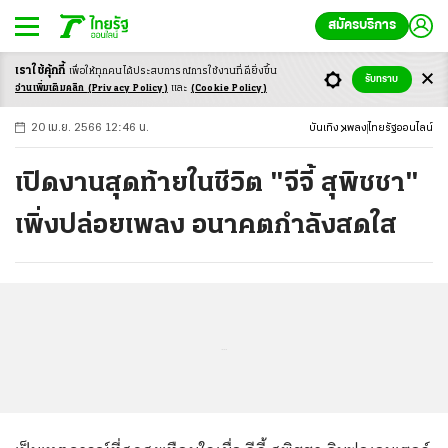
สมัครบริการ
เราใช้คุ้กกี้
เพื่อให้ทุกคนได้ประสบ
การณ์การใช้งานที่ดียิ่งขึ้น
+
ก
ก
-ก
รับทราบ
อ่านเพิ่มเติมคลิก
(Privacy Policy)
และ
(Cookie Policy)
20 เม.ย. 2566 12:46 น.
บันเทิง
เพลง
ไทยรัฐออนไลน์
เปิดงานสุดท้ายในชีวิต "จีจี้ สุพิชชา"
เพิ่งปล่อยเพลง อนาคตกำลังสดใส
...