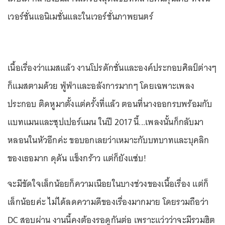
เวอร์ชั่นแอนิเมชั่นและในเวอร์ชั่นภาพยนตร์
เนื้อเรื่องว่าแมสแล้ว งานโปรดักชั่นและองค์ประกอบศิลป์ต่างๆ
ก็แมสตามด้วย ฟู่ฟ่าและอลังการมากๆ โดยเฉพาะเพลง
ประกอบ ติดหูมาตั้งแต่ครั้งที่แล้ว ตอนที่นางออกรบพร้อมกับ
แบทแมนและซุปเปอร์แมน ในปี 2017 นี้...เพลงนั้นก็กลับมา
หลอนในหัวอีกค่ะ ขอบอกเลยว่าเหมาะกับบทบาทและบุคลิก
ของเธอมาก ดุดัน แข็งกร้าว แต่ก็ยังแซ่บ!
จะมีขัดใจเล็กน้อยก็ความเนือยในบางช่วงของเนื้อเรื่อง แต่ก็
เล็กน้อยค่ะ ไม่ได้ลดความดีของเรื่องมากมาย โดยรวมถือว่า
DC สอบผ่าน งานนี้คงต้องรอดูกันต่อ เพราะแว่วว่าจะมีรวมฮิต