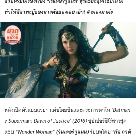
สวยครบเครื่องเรื่อง ‘วันเดอร์วูแมน’ หุ่นเซี้ยะสุดแซ่บไม่ได้
ทำให้ลีลาพะบู๊ของนางด้อยลงเลย เอ้า! #เพลงมาค่ะ
หลังเปิดตัวแบบแวบๆ แต่ขโมยซีนและตระการตาใน
‘Batman
v Superman: Dawn of Justice’ (2016)
ซุปเปอร์ฮีโร่สาวสุด
แซ่บ
“Wonder Woman”
(วันเดอร์วูแมน)
รับบทโดย
“กัล กาด็