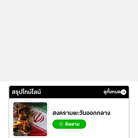
...
สรุปไทม์ไลน์
ดูทั้งหมด
สงครามตะวันออกกลาง
ติดตาม