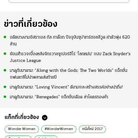
ข่าวที่เกี่ยวข้อง
อดีตนางงามอิสราเอล กัล กาด็อท ปัจจุบันซุป'ตาร์ฮอลลีวูด ค่าตัวพุ่ง 620
ล้าน
ย้อนสำรวจเบื้องหลังจักรวาลซูเปอร์ฮีโร่ ‘โลกหม่น’ แบบ Zack Snyder's
Justice League
มาดูกับมาดาม: “Along with the Gods: The Two Worlds” แอ็กชั่น
แฟนตาซีไม่น่าพลาดส่งท้ายปี
มาดูกับมาดาม: “Loving Vincent” ดีงามและสร้างสรรค์อย่างน่าทึ่ง!
มาดูกับมาดาม: “Renegades” แอ็กชั่นเดือด ล่าโคตรทองคำ
แท็กที่เกี่ยวข้อง
Wonder Woman
#WonderWoman
หนังใหม่ 2017