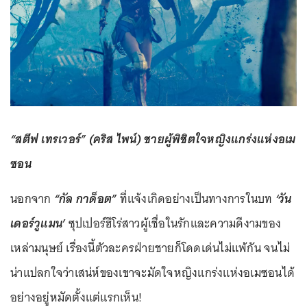
“สตีฟ เทรเวอร์” (คริส ไพน์) ชายผู้พิชิตใจหญิงแกร่งแห่งอเม
ซอน
นอกจาก
“กัล กาด็อต”
ที่แจ้งเกิดอย่างเป็นทางการในบท
‘วัน
เดอร์วูแมน’
ซุปเปอร์ฮีโร่สาวผู้เชื่อในรักและความดีงามของ
เหล่ามนุษย์ เรื่องนี้ตัวละครฝ่ายชายก็โดดเด่นไม่แพ้กัน จนไม่
น่าแปลกใจว่าเสน่ห์ของเขาจะมัดใจหญิงแกร่งแห่งอเมซอนได้
อย่างอยู่หมัดตั้งแต่แรกเห็น!