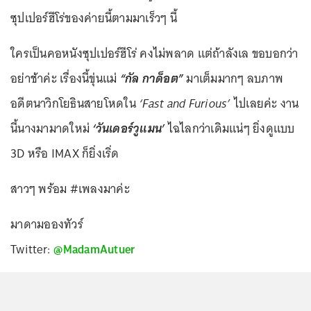
ซุปเปอร์ฮีโร่ของค่ายนี้ตามมาเร็วๆ นี้
ใครเป็นคอหนังซุปเปอร์ฮีโร่ คงไม่พลาด แต่ถ้าลังเล ขอบอกว่า
อย่าช้าค่ะ เรื่องนี้ขุ่นแม่
“กัล กาด็อต”
มาเต็มมากๆ ลบภาพ
อดีตนาวิกโยธินสายโหดใน
‘Fast and Furious’
ไปเลยค่ะ งาน
นี้นางมามาดใหม่
‘วันเดอร์วูแมน’
ไฉไลกว่าเดิมแน่ๆ ยิ่งดูแบบ
3D หรือ IMAX ก็ยิ่งเริ่ด
สาวๆ พร้อม #เพลงมาค่ะ
มาดามอองทัวร์
Twitter:
@MadamAutuer