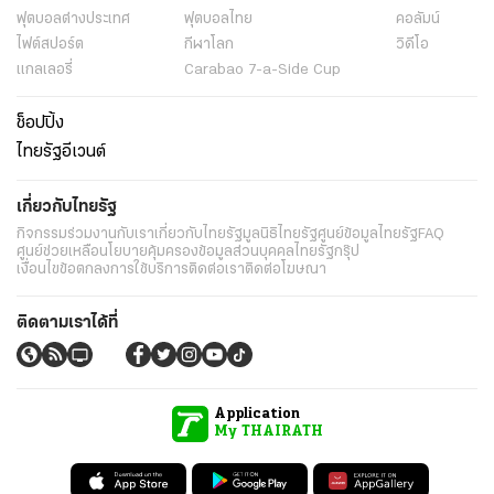
ฟุตบอลต่่างประเทศ
ฟุตบอลไทย
คอลัมน์
ไฟต์สปอร์ต
กีฬาโลก
วิดีโอ
แกลเลอรี่
Carabao 7-a-Side Cup
ช็อปปิ้ง
ไทยรัฐอีเวนต์
เกี่ยวกับไทยรัฐ
กิจกรรม
ร่วมงานกับเรา
เกี่ยวกับไทยรัฐ
มูลนิธิไทยรัฐ
ศูนย์ข้อมูลไทยรัฐ
FAQ
ศูนย์ช่วยเหลือ
นโยบายคุ้มครองข้อมูลส่วนบุคคลไทยรัฐกรุ๊ป
เงื่อนไขข้อตกลงการใช้บริการ
ติดต่อเรา
ติดต่อโฆษณา
ติดตามเราได้ที่
Application
My THAIRATH