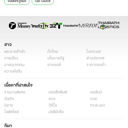
วันเดอร์วูแมน
Gal Gadot
ข่าว
พระราชสำนัก
ทั่วไทย
ในกระแส
การเมือง
นโยบายรัฐ
ต่างประเทศ
อาชญากรรม
ยานยนต์
ราคาทองคำ
ความยั่งยืน
เนื้อหาที่น่าสนใจ
รายงานพิเศษ
หนังสือพิมพ์
คอลัมน์
บันเทิง
ดวง
หวย
นิยาย
วิดีโอ
Podcast
ไลฟ์สไตล์
มัลติมีเดีย
กีฬา