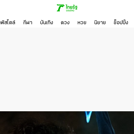
ลฟ์สไตล์
กีฬา
บันเทิง
ดวง
หวย
นิยาย
ช็อปปิ้ง