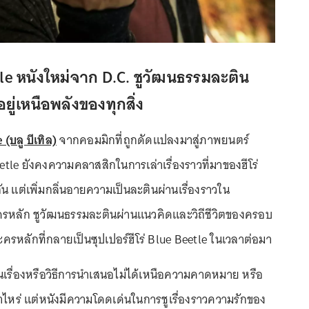
tle หนังใหม่จาก D.C. ชูวัฒนธรรมละติน
ู่เหนือพลังของทุกสิ่ง
 (บลู บีเทิล)
จากคอมมิกที่ถูกดัดแปลงมาสู่ภาพยนตร์
Beetle ยังคงความคลาสสิกในการเล่าเรื่องราวที่มาของฮีโร่
น แต่เพิ่มกลิ่นอายความเป็นละตินผ่านเรื่องราวใน
รหลัก ชูวัฒนธรรมละตินผ่านแนวคิดและวิถีชีวิตของครอบ
ละครหลักที่กลายเป็นซุปเปอร์ฮีโร่ Blue Beetle ในเวลาต่อมา
้นเรื่องหรือวิธีการนำเสนอไม่ได้เหนือความคาดหมาย หรือ
าไหร่ แต่หนังมีความโดดเด่นในการชูเรื่องราวความรักของ