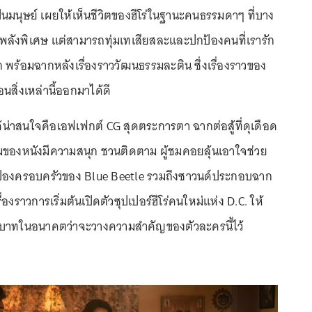
็นมนุษย์ เผยให้เห็นชีวิตของฮีโร่ในฐานะคนธรรมดาๆ ที่บาง
งมีพลังพิเศษ แต่สามารถทุ่มเทเสียสละและปกป้องคนที่เรารัก
 พร้อมฉากหลังเรื่องราววัฒนธรรมละติน ซึ่งเรื่องราวของ
สิ่งเหล่านี้ออกมาได้ดี
้น่าสนใจคือเอฟเฟกต์ CG สุดตระการตา ฉากต่อสู้ที่ดุเดือด
มของหนังมีความสนุก ชวนติดตาม ผู้ชมคอยลุ้นเอาใจช่วย
้องครอบครัวของ Blue Beetle รวมถึงซาวนด์ประกอบฉาก
เรื่องราวการเริ่มต้นเปิดตัวซุปเปอร์ฮีโร่คนใหม่แห่ง D.C. ให้
บาทในอนาคตว่าจะวางความสำคัญของตัวละครนี้ไว้