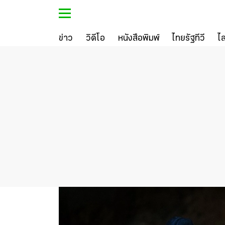
ข่าว
วิดีโอ
หนังสือพิมพ์
ไทยรัฐทีวี
ไ