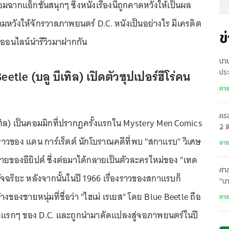
ฉากแอ็กชันสนุกๆ ซึ่งหนังเรื่องนี้ถูกคาดหวังให้เป็นผล
ามหวังให้จักรวาลภาพยนตร์ D.C. หนังเป็นอย่างไร มีเครดิต
ข
ฐออนไลน์นำรีวิวมาฝากกัน
นา
Beetle (บลู บีเทิล) เปิดตัวซุปเปอร์ฮีโร่คน
ประ
ร่ว
การ
ครอ
เทิล) เป็นคอมมิกที่ปรากฏครั้งแรกใน Mystery Men Comics
2 พ
่องราวของ แดน การ์เร็ตต์ นักโบราณคดีที่พบ "สกาแรบ" วิเศษ
อาล
อา
ยของอียิปต์ ซึ่งต่อมาได้กลายเป็นตัวละครใหม่ของ "เทด
ศาล
ัจฉริยะ หลังจากนั้นในปี 1966 เรื่องราวของสกาแรบก็
"น
่างของชายหนุ่มที่ชื่อว่า "ไฮเม่ เรเยส" โดย Blue Beetle ถือ
การ
นยุคแรกๆ ของ D.C. และถูกนำมาดัดแปลงสู่จอภาพยนตร์ในปี