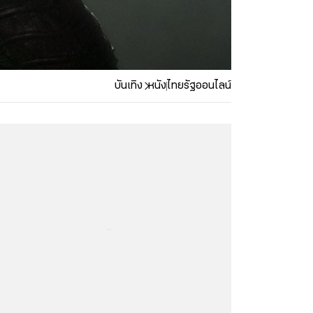
บันเทิง
หนัง
ไทยรัฐออนไลน์
...