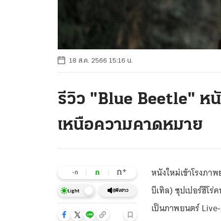
18 ส.ค. 2566 15:16 น.
รีวิว "Blue Beetle" หนัง
เหนือความคาดหมาย
หนังใหม่เข้าโรงภา
+
ก
ก
-ก
บีเทิล) ซุปเปอร์ฮีโ
ฟังข่าว
Light
เป็นภาพยนตร์ Live-A