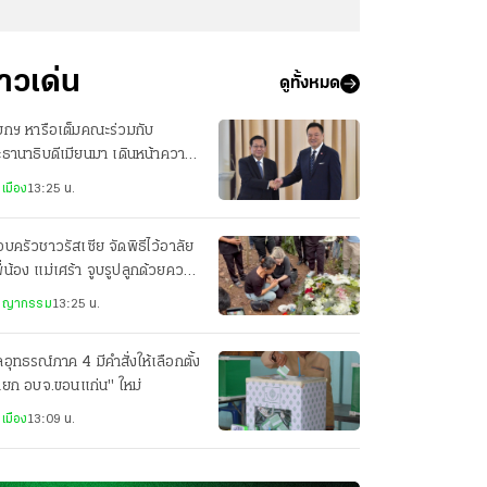
่าวเด่น
ดูทั้งหมด
ยกฯ หารือเต็มคณะร่วมกับ
ธานาธิบดีเมียนมา เดินหน้าความ
มมือทุกมิติ
เมือง
13:25 น.
บครัวชาวรัสเซีย จัดพิธีไว้อาลัย
ี่น้อง แม่เศร้า จูบรูปลูกด้วยความ
ัย
ชญากรรม
13:25 น.
อุทธรณ์ภาค 4 มีคำสั่งให้เลือกตั้ง
ายก อบจ.ขอนแก่น" ใหม่
เมือง
13:09 น.