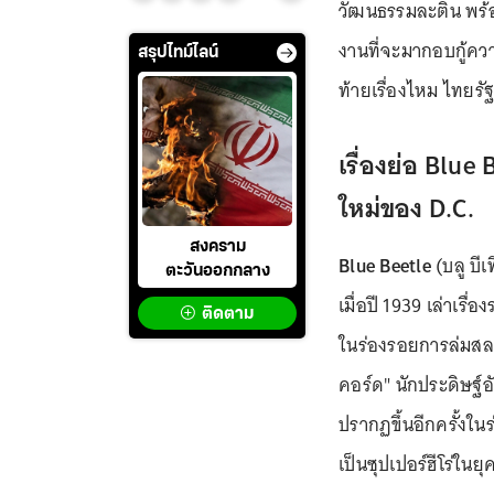
วัฒนธรรมละติน พร้อม
งานที่จะมากอบกู้คว
สรุปไทม์ไลน์
ท้ายเรื่องไหม ไทยรั
เรื่องย่อ Blue 
ใหม่ของ D.C.
สงคราม
Blue Beetle
(บลู บี
ตะวันออกกลาง
เมื่อปี 1939 เล่าเรื
ติดตาม
ในร่องรอยการล่มสลา
คอร์ด" นักประดิษฐ์อ
ปรากฏขึ้นอีกครั้งในร
เป็นซุปเปอร์ฮีโร่ใ