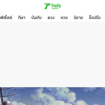
ลฟ์สไตล์
กีฬา
บันเทิง
ดวง
หวย
นิยาย
ช็อปปิ้ง