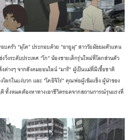
ครอบครัว “มุโต” ประกอบด้วย “อายูมุ” สาววัยมัธยมตัวแทน
งวิ่งระดับประเทศ “โก” น้องชายเด็กรุ่นใหม่ที่โลกส่วนตัว
สิ่งต่างๆ จากสังคมออนไลน์ “มาริ” ผู้เป็นแม่ที่มีเชื้อชาติ
องโลกในแง่บวก และ “โคอิจิโร่” คุณพ่อผู้เข้มแข็ง ผู้นำของ
ติ ทั้งหมดต้องหาทางเอาชีวิตรอดจากสถานการณ์รุนแรงที่