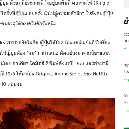
่ปุ่น ด้วยภูมิประเทศที่ตั้งอยู่บนพื้นที่วงแหวนไฟ (Ring of
ิดขึ้นที่ญี่ปุ่นบ่อยครั้ง นำไปสู่ความกลัวลึกๆ ในสังคมญี่ปุ่น
ข
นจะจมลงสู่ใต้ทะเลในสักวันหนึ่ง...
เจ
nks 2020
หรือในชื่อ
ญี่ปุ่นวิปโยค
เป็นแอนิเมชันที่จับเรื่อง
เข้
รา
ทั่ว
่ทำให้ญี่ปุ่นต้อง “จม” มานำเสนอ ดัดแปลงมาจากนิยายแนว
ขียนโดย
ซาเคียว โคมัตสึ
ตีพิมพ์ตั้งแต่ปี 1973 และต่อมามี
“ศุ
อปี 1976 ให้มาเป็น Original Anime Series ของ
Netflix
ร่อ
เส
การ
ด 10 ตอนจบ
“ทั
พร
การ