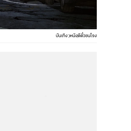
บันเทิง
หนัง
ตีตั๋วชนโรง
...