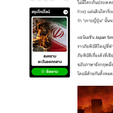
ไม่มีใครเกินประเทศญี
Fire) แผ่นดินไหวจึงเก
สรุปไทม์ไลน์
ว่า “เกาะญี่ปุ่น” นั้
แอนิเมชัน
Japan Si
ราวภัยพิบัติใหญ่ที
ภัยพิบัติเรื่องดังที่เ
สงคราม
ตะวันออกกลาง
ฉบับภาษาอังกฤษเมื่
ติดตาม
โดยมีด้วยกันทั้งหม