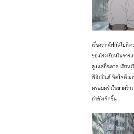
เรื่องราวโฟกัสไปที่
ของโรงเรียนในการแข่
สูงแต่ก็ฉลาด เรียนรู้
ฟิลิปปินส์ จิตใจดี ม
ครอบครัวในยามวิกฤ
กำลังเกิดขึ้น