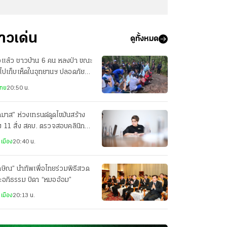
่าวเด่น
ดูทั้งหมด
อแล้ว ชาวบ้าน 6 คน หลงป่า ขณะ
าไปเก็บเห็ดในอุทยานฯ ปลอดภัยทุก
ย
ไทย
20:50 น.
ภมาส” ห่วงเทรนด์ดูดไขมันสร้าง
ง 11 สั่ง สคบ. ตรวจสอบคลินิก
ริมความงาม
เมือง
20:40 น.
กษิณ” นำทัพเพื่อไทยร่วมพิธีสวด
ะอภิธรรม บิดา “หมออ้อม”
เมือง
20:13 น.