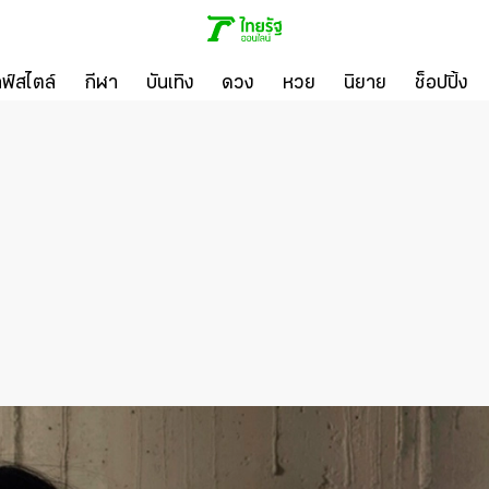
ลฟ์สไตล์
กีฬา
บันเทิง
ดวง
หวย
นิยาย
ช็อปปิ้ง