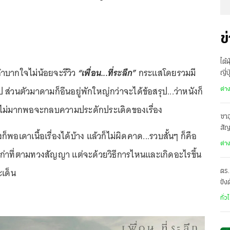
ข
ไต้
บากใจไม่น้อยจะรีวิว
“เพื่อน...ที่ระลึก”
กระแสโดยรวมมี
ญี่
อพ
ป ส่วนตัวมาดามก็อึนอยู่พักใหญ่กว่าจะได้ข้อสรุป...ว่าหนังก็
ต่า
ังไม่มากพอจะกลบความประดักประเดิดของเรื่อง
ซาอ
สั
็พอเดาเนื้อเรื่องได้บ้าง แล้วก็ไม่ผิดคาด...รวบสั้นๆ ก็คือ
เดี
ต่า
ก่าที่ตามทวงสัญญา แต่จะด้วยวิธีการไหนและเกิดอะไรขึ้น
ะเด็น
ตร.
ขัง
อั
ทั่ว