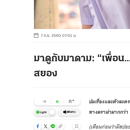
7 ก.ย. 2560 07:01 น.
มาดูกับมาดาม: “เพื่อน..
สยอง
ปมเรื่องและตัวละคร
+
ก
ก
-ก
ทางดราม่ามากกว่า
ฟังข่าว
Light
(เตือนก่อนว่ามีสปอ