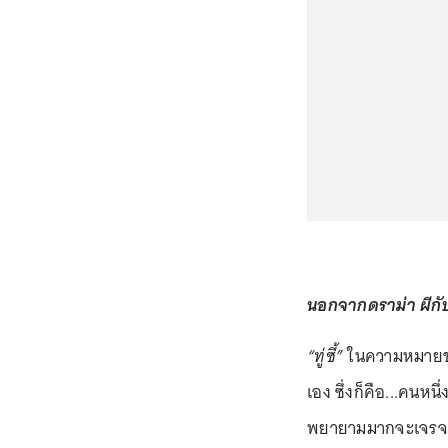
นอกจากดราม่า ผีกับต
“ทู่ซี้”
ในความหมายข
เอง ซึ่งก็คือ...คนหน
พยายามมากจะเจรจาแล