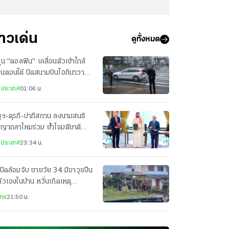
่าวเด่น
ดูทั้งหมด
ฝุ่น "ดอลฟิน" เคลื่อนตัวเข้าใกล้
ปุ่นตอนใต้ ปิดสนามบินโอกินาวา
ยพประชาชน-เจ็บ 3 ราย
งประเทศ
01:06 น.
ุฯ-ตุรกี-ปากีสถาน ลงนามสนธิ
ญญากลาโหมร่วม ย้ำโจมตีชาติ
ยวเท่ากับโจมตีทั้ง 3 ประเทศ
งประเทศ
23:34 น.
ปิดล้อมจับ ชายวัย 34 มีอาวุธปืน
ตัวเองในบ้าน หวั่นเกิดเหตุ
นตราย
ไทย
21:50 น.