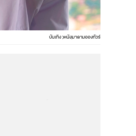
บันเทิง
หนัง
มาดามอองทัวร์
...