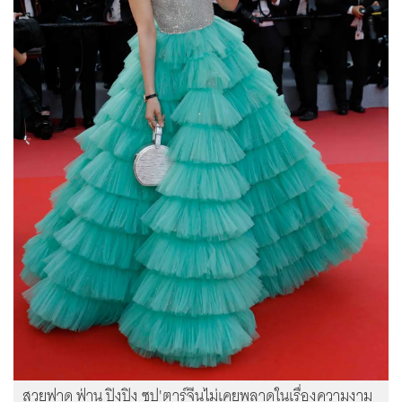
สวยฟาด ฟ่าน ปิงปิง ซุป'ตาร์จีนไม่เคยพลาดในเรื่องความงาม