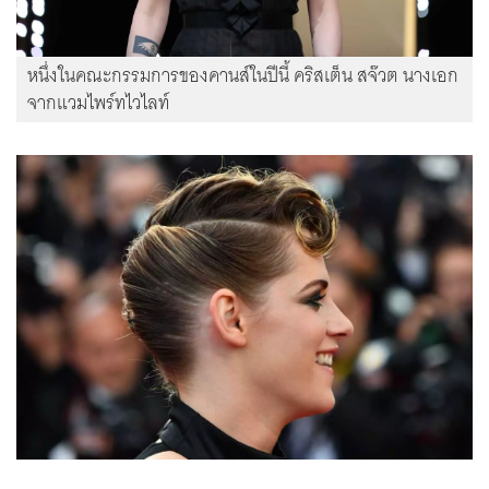
หนึ่งในคณะกรรมการของคานส์ในปีนี้ คริสเต็น สจ๊วต นางเอก
จากแวมไพร์ทไวไลท์