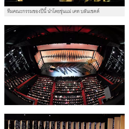
ทีมคณะกรรมของปีนี้ นำโดยขุ่นแม่ เคท บลันเชตต์