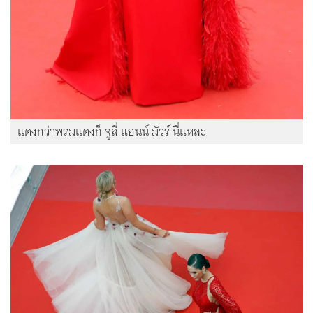
แดงกว่าพรมแดงก็ จูลี่ แอนน์ มัวร์ นี่แหละ