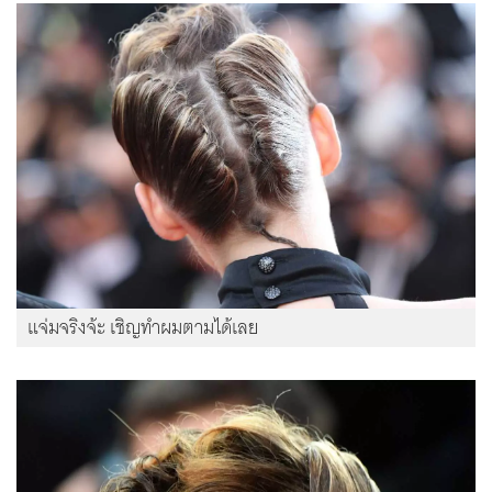
แจ่มจริงจ้ะ เชิญทำผมตามได้เลย