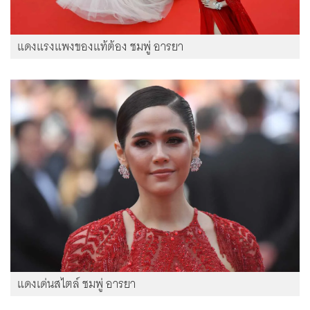
แดงแรงแพงของแท้ต้อง ชมพู่ อารยา
แดงเด่นสไตล์ ชมพู่ อารยา