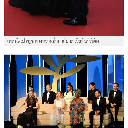
เพเนโลเป ครูซ ควงหวานฉ่ำมากับ ฮาเวียร์ บาร์เด็ม