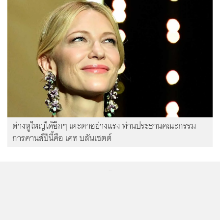
ต่างหูใหญ่ได้อีกๆ เตะตาอย่างแรง ท่านประธานคณะกรรม
การคานส์ปีนี้คือ เคท บลันเชตต์
...