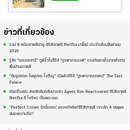
ข่าวที่เกี่ยวข้อง
รวม 8 หนังเกาหลีน่าดู-ซีรีส์เกาหลี Netflix มาใหม่ ประจำเดือนสิงหาคม
2026
รู้จัก "กอมอกซารี" ภูติจิ๋วในซีรีส์ "บูรพาอาถรรพ์" แรงบันดาลใจจากตำนาน
พื้นบ้านเกาหลี
"นัมจูฮยอก-โนยุนซอ-โจซึงอู" เปิดตัวซีรีส์ "บูรพาอาถรรพณ์" The East
Palace
เปิดเรื่องย่อ สายลับคิมกลับมาแล้ว Agent Kim Reactivated ซีรีส์เกาหลี
Netflix ที่ โซจีซบ เป็นพระเอก
“Perfect Crown รักนี้มงลง” ครองบัลลังก์ซีรีส์เกาหลี เจาะลึก 4 เหตุผล
สมมงความปัง!!