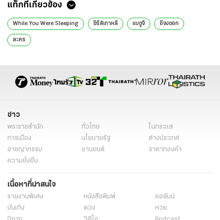
แท็กที่เกี่ยวข้อง
While You Were Sleeping
ซีรีส์เกาหลี
แบซูจี
อีจงซอก
ละคร
ข่าว
พระราชสำนัก
ทั่วไทย
ในกระแส
การเมือง
นโยบายรัฐ
ต่างประเทศ
อาชญากรรม
ยานยนต์
ราคาทองคำ
ความยั่งยืน
เนื้อหาที่น่าสนใจ
รายงานพิเศษ
หนังสือพิมพ์
คอลัมน์
บันเทิง
ดวง
หวย
นิยาย
วิดีโอ
Podcast