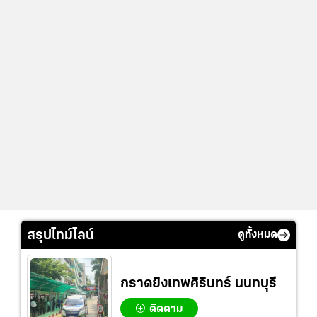
...
สรุปไทม์ไลน์
ดูทั้งหมด
กราดยิงเทพศิรินทร์ นนทบุรี
ติดตาม