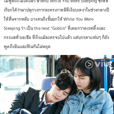
ไม่พูดถึงไม่ได้แล้ว สำหรับ While You Were Sleeping ซีรีส์ที่
เรียกได้ว่ามาปลุกวงการละครเกาหลีที่เงียบเหงาในช่วงกลางปี
ให้ตื่นจากหลับ บางคนถึงขั้นยกให้ While You Were
Sleeping ว่า เป็น the next "Goblin" ที่เคยกวาดเรตติ้งและ
กระแสทั่วเอเชีย ที่ถึงแม้ละครจบไปแล้ว แต่บรรดาแฟนๆ ก็ยัง
พูดถึงอินและฟินกันไม่หยุด