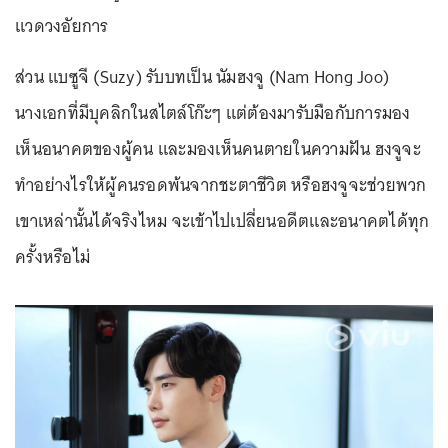
แวดวงอัยการ
ส่วน แบซูจี (Suzy) รับบทเป็น นัมฮงจู (Nam Hong Joo)
นางเอกที่มีบุคลิกในสไตล์โก๊ะๆ แต่ต้องมารับมือกับการมอง
เห็นอนาคตของผู้คน และมองเห็นคนตายในความฝัน ฮงจูจะ
ทำอย่างไรให้ผู้คนรอดพ้นจากชะตาชีวิต หรือฮงจูจะช่วยพวก
เขาเหล่านั้นได้จริงไหม จะเข้าไปเปลี่ยนอดีตและอนาคตได้ทุก
ครั้งหรือไม่