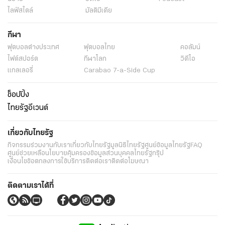
ไลฟ์สไตล์
มัลติมีเดีย
กีฬา
ฟุตบอลต่่างประเทศ
ฟุตบอลไทย
คอลัมน์
ไฟต์สปอร์ต
กีฬาโลก
วิดีโอ
แกลเลอรี่
Carabao 7-a-Side Cup
ช็อปปิ้ง
ไทยรัฐอีเวนต์
เกี่ยวกับไทยรัฐ
กิจกรรม
ร่วมงานกับเรา
เกี่ยวกับไทยรัฐ
มูลนิธิไทยรัฐ
ศูนย์ข้อมูลไทยรัฐ
FAQ
ศูนย์ช่วยเหลือ
นโยบายคุ้มครองข้อมูลส่วนบุคคลไทยรัฐกรุ๊ป
เงื่อนไขข้อตกลงการใช้บริการ
ติดต่อเรา
ติดต่อโฆษณา
ติดตามเราได้ที่