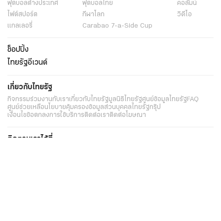
ฟุตบอลต่่างประเทศ
ฟุตบอลไทย
คอลัมน์
ไฟต์สปอร์ต
กีฬาโลก
วิดีโอ
แกลเลอรี่
Carabao 7-a-Side Cup
ช็อปปิ้ง
ไทยรัฐอีเวนต์
เกี่ยวกับไทยรัฐ
กิจกรรม
ร่วมงานกับเรา
เกี่ยวกับไทยรัฐ
มูลนิธิไทยรัฐ
ศูนย์ข้อมูลไทยรัฐ
FAQ
ศูนย์ช่วยเหลือ
นโยบายคุ้มครองข้อมูลส่วนบุคคลไทยรัฐกรุ๊ป
เงื่อนไขข้อตกลงการใช้บริการ
ติดต่อเรา
ติดต่อโฆษณา
ติดตามเราได้ที่
Application
My THAIRATH