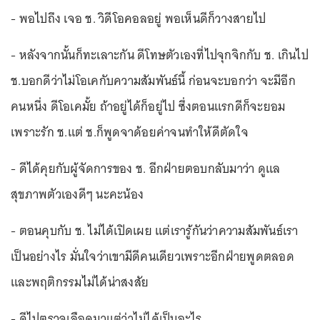
- พอไปถึง เจอ ช. วิดีโอคอลอยู่ พอเห็นดีก็วางสายไป
- หลังจากนั้นก็ทะเลาะกัน ดีโทษตัวเองที่ไปจุกจิกกับ ช. เกินไป
ช.บอกดีว่าไม่โอเคกับความสัมพันธ์นี้ ก่อนจะบอกว่า จะมีอีก
คนหนึ่ง ดีโอเคมั้ย ถ้าอยู่ได้ก็อยู่ไป ซึ่งตอนแรกดีก็จะยอม
เพราะรัก ช.แต่ ช.ก็พูดจาด้อยค่าจนทำให้ดีตัดใจ
- ดีได้คุยกับผู้จัดการของ ช. อีกฝ่ายตอบกลับมาว่า ดูแล
สุขภาพตัวเองดีๆ นะคะน้อง
- ตอนคุบกับ ช. ไม่ได้เปิดเผย แต่เรารู้กันว่าความสัมพันธ์เรา
เป็นอย่างไร มั่นใจว่าเขามีดีคนเดียวเพราะอีกฝ่ายพูดตลอด
และพฤติกรรมไม่ได้น่าสงสัย
- ดีไปตรวจเลือดมาแต่ว่าไม่ได้เป็นอะไร