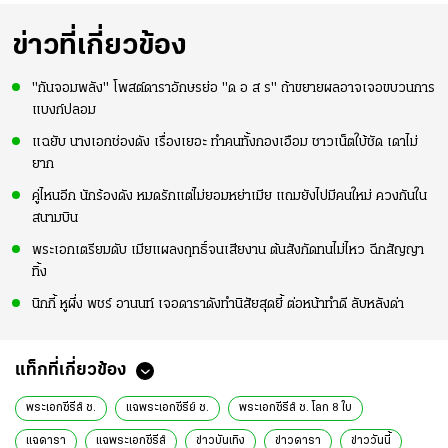
ข่าวที่เกี่ยวข้อง
"กันจอมพลัง" โพสต์ดาราอักษรย่อ "ด อ ส ร" ถ้าขยายผลอาจเจอขบวนการ
แบงก์ปลอม
แฉยับ นางเอกช่องดัง เรื่องเยอะ ทำคนทั้งกองเอือม ชาวเน็ตใบ้ชัด เดาไม่
ยาก
คู่ไหนอีก นักร้องดัง หมดรักแต่ไม่ยอมหย่าเมีย แถมยังไปมีคนใหม่ ควงกันใน
สนามบิน
พระเอกเตรียมดับ เมียแผลงฤทธิ์จนเสียงาน ต้นสังกัดทนไม่ไหว ฉีกสัญญา
ทิ้ง
นิกกี้ หูผึ่ง พชร์ อานนท์ เจอดาราดังทำนิสัยสุดยี้ ต่อหน้าทำดี ลับหลังด่า
แท็กที่เกี่ยวข้อง
พระเอกซีรีส์ ช.
แฉพระเอกซีรีย์ ช.
พระเอกซีรีส์ ช. โลก 8 ใบ
แฉดารา
แฉพระเอกซีรีส์
ข่าวบันเทิง
ข่าวดารา
ข่าววันนี้