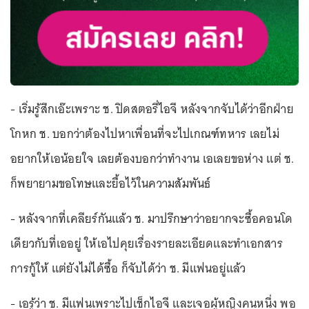
- เริ่มรู้สึกเอ๊ะเพราะ ช. ปิดสตอรี่ไอจี หลังจากจับได้ว่าอีกฝ่าย
โกหก ช. บอกว่าต้องไปหาเพื่อนที่จะไปเกณฑ์ทหาร เลยไม่
อยากให้เอน้อยใจ เลยต้องบอกว่าทำงาน เอเลยขอห่าง แต่ ช.
ก็พยายามขอโทษและยื้อไว้ในความสัมพันธ์
- หลังจากที่เคลียร์กันแล้ว ช. มาปรึกษาว่าอยากจะซื้อคอนโด
เดียวกับที่เออยู่ ให้เอไปคุยเรื่องรายละเอียดและทำเอกสาร
การกู้ให้ แต่ยังไม่ได้ซื้อ ก็จับได้ว่า ช. มีแฟนอยู่แล้ว
- เอรู้ว่า ช. มีแฟนเพราะไปเช็กไอจี และเจอผู้หญิงคนหนึ่ง พอ