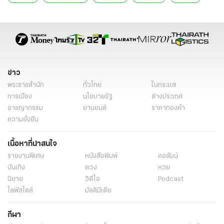
กอสซิป
ข่าว
พระราชสำนัก
ทั่วไทย
ในกระแส
การเมือง
นโยบายรัฐ
ต่างประเทศ
อาชญากรรม
ยานยนต์
ราคาทองคำ
ความยั่งยืน
เนื้อหาที่น่าสนใจ
รายงานพิเศษ
หนังสือพิมพ์
คอลัมน์
บันเทิง
ดวง
หวย
นิยาย
วิดีโอ
Podcast
ไลฟ์สไตล์
มัลติมีเดีย
กีฬา