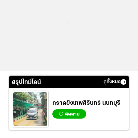
...
สรุปไทม์ไลน์
ดูทั้งหมด
กราดยิงเทพศิรินทร์ นนทบุรี
ติดตาม