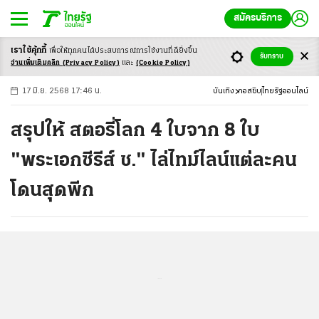
สมัครบริการ
เราใช้คุ้กกี้
เพื่อให้ทุกคนได้ประสบ
การณ์การใช้งานที่ดียิ่งขึ้น
+
ก
ก
-ก
รับทราบ
อ่านเพิ่มเติมคลิก
(Privacy Policy)
และ
(Cookie Policy)
17 มิ.ย. 2568 17:46 น.
บันเทิง
กอสซิบ
ไทยรัฐออนไลน์
สรุปให้ สตอรี่โลก 4 ใบจาก 8 ใบ
"พระเอกซีรีส์ ช." ไล่ไทม์ไลน์แต่ละคน
โดนสุดพีก
...