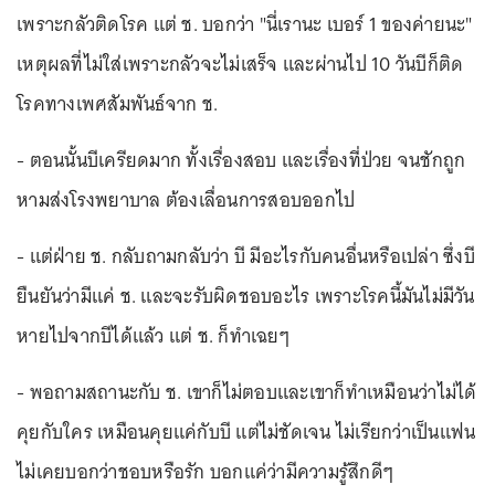
เพราะกลัวติดโรค แต่ ช. บอกว่า "นี่เรานะ เบอร์ 1 ของค่ายนะ"
เหตุผลที่ไม่ใส่เพราะกลัวจะไม่เสร็จ และผ่านไป 10 วันบีก็ติด
โรคทางเพศสัมพันธ์จาก ช.
- ตอนนั้นบีเครียดมาก ทั้งเรื่องสอบ และเรื่องที่ป่วย จนชักถูก
หามส่งโรงพยาบาล ต้องเลื่อนการสอบออกไป
- แต่ฝ่าย ช. กลับถามกลับว่า บี มีอะไรกับคนอื่นหรือเปล่า ซึ่งบี
ยืนยันว่ามีแค่ ช. และจะรับผิดชอบอะไร เพราะโรคนี้มันไม่มีวัน
หายไปจากบีได้แล้ว แต่ ช. ก็ทำเฉยๆ
- พอถามสถานะกับ ช. เขาก็ไม่ตอบและเขาก็ทำเหมือนว่าไม่ได้
คุยกับใคร เหมือนคุยแค่กับบี แต่ไม่ชัดเจน ไม่เรียกว่าเป็นแฟน
ไม่เคยบอกว่าชอบหรือรัก บอกแค่ว่ามีความรู้สึกดีๆ