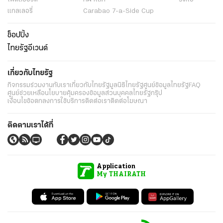
แกลเลอรี่
Carabao 7-a-Side Cup
ช็อปปิ้ง
ไทยรัฐอีเวนต์
เกี่ยวกับไทยรัฐ
กิจกรรม
ร่วมงานกับเรา
เกี่ยวกับไทยรัฐ
มูลนิธิไทยรัฐ
ศูนย์ข้อมูลไทยรัฐ
FAQ
ศูนย์ช่วยเหลือ
นโยบายคุ้มครองข้อมูลส่วนบุคคลไทยรัฐกรุ๊ป
เงื่อนไขข้อตกลงการใช้บริการ
ติดต่อเรา
ติดต่อโฆษณา
ติดตามเราได้ที่
Application
My THAIRATH