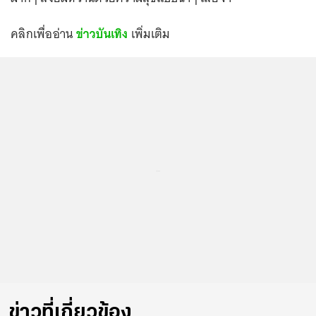
คลิกเพื่ออ่าน
ข่าวบันเทิง
เพิ่มเติม
...
ข่าวที่เกี่ยวข้อง