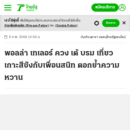
สมัครบริการ
เราใช้คุ้กกี้
เพื่อให้ทุกคนได้ประสบ
การณ์การใช้งานที่ดียิ่งขึ้น
+
ก
ก
-ก
รับทราบ
อ่านเพิ่มเติมคลิก
(Privacy Policy)
และ
(Cookie Policy)
6 ก.พ. 2568 13:55 น.
บันเทิง
ดารา เซเลบ
ไทยรัฐออนไลน์
พอลล่า เทเลอร์ ควง เต้ บรม เที่ยว
เกาะสีชังกับเพื่อนสนิท ตอกย้ำความ
หวาน
...