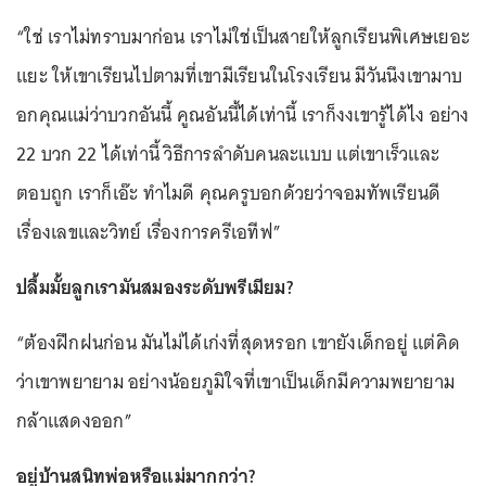
“ใช่ เราไม่ทราบมาก่อน เราไม่ใช่เป็นสายให้ลูกเรียนพิเศษเยอะ
แยะ ให้เขาเรียนไปตามที่เขามีเรียนในโรงเรียน มีวันนึงเขามาบ
อกคุณแม่ว่าบวกอันนี้ คูณอันนี้ได้เท่านี้ เราก็งงเขารู้ได้ไง อย่าง
22 บวก 22 ได้เท่านี้ วิธีการลำดับคนละแบบ แต่เขาเร็วและ
ตอบถูก เราก็เอ๊ะ ทำไมดี คุณครูบอกด้วยว่าจอมทัพเรียนดี
เรื่องเลขและวิทย์ เรื่องการครีเอทีฟ”
ปลื้มมั้ยลูกเรามันสมองระดับพรีเมียม?
“ต้องฝึกฝนก่อน มันไม่ได้เก่งที่สุดหรอก เขายังเด็กอยู่ แต่คิด
ว่าเขาพยายาม อย่างน้อยภูมิใจที่เขาเป็นเด็กมีความพยายาม
กล้าแสดงออก”
อยู่บ้านสนิทพ่อหรือแม่มากกว่า?