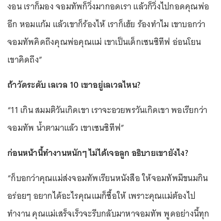
งอน เราก็มอง จอมทัพก็วิ่งมากอดเรา แล้วก็วิ่งไปกอดคุณพ่อ
อีก หอมแก้ม แล้วเขาก็ร้องไห้ เราก็เฮ้ย ร้องทำไม เขาบอกว่า
จอมทัพคิดถึงคุณพ่อคุณแม่ เขาเป็นเด็กเซนซิทีฟ อ่อนโยน
เขาคิดถึง”
ถ้าวัดระดับ เลเวล 10 เขาอยู่เลเวลไหน?
“11 เกิน สมมติวันเกิดเขา เราจะอวยพรวันเกิดเขา พอเรียกว่า
จอมทัพ น้ำตามาแล้ว เขาเซนซิทีฟ”
ก่อนหน้านี้ทำงานหนักๆ ไม่ได้เจอลูก อธิบายเขายังไง?
“ก็บอกว่าคุณแม่ส่งจอมทัพเรียนหนังสือ ให้จอมทัพมีขนมกิน
อร่อยๆ อยากได้อะไรคุณแมก็ซื้อให้ เพราะคุณแม่ต้องไป
ทำงาน คุณแม่เสร็จเร็วจะรีบกลับมาหาจอมทัพ พูดอย่างนี้ทุก