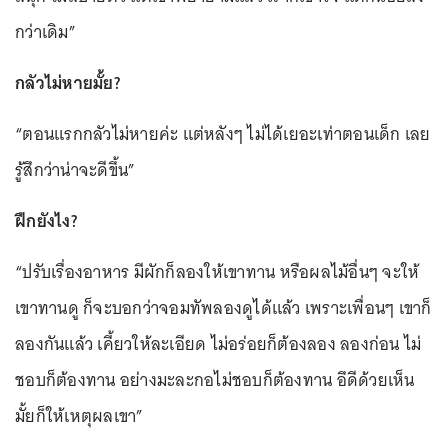
กว่าเดิม”
กลัวไม่หายมั้ย?
“ตอนแรกกลัวไม่หายค่ะ แต่หลังๆ ไม่ได้เยอะเท่าตอนเด็ก เลย
รู้สึกว่าน่าจะดีขึ้น”
ฝึกยังไง?
“ปรับเรื่องอาหาร มีผักก็ลองให้เขาทาน หรือผลไม้อื่นๆ จะให้
เขาทานดู ก็จะบอกว่าจอมทัพลองดูได้แล้ว เพราะเพื่อนๆ เขาก็
ลองกันแล้ว เคี้ยวให้ละเอียด ไม่อร่อยก็ต้องลอง ลองก่อน ไม่
ชอบก็ต้องทาน อย่างมะละกอไม่ชอบก็ต้องทาน อึดีด้วยเห็น
มั้ยก็ให้เหตุผลเขา”