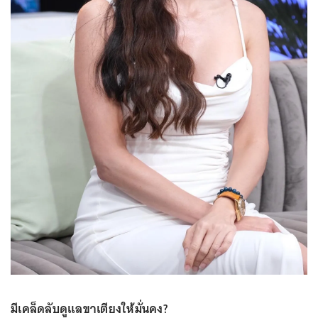
มีเคล็ดลับดูแลขาเตียงให้มั่นคง?