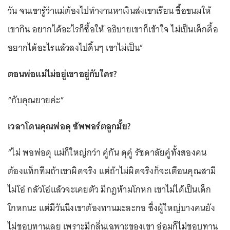
วัน จนเขารู้ว่าแม่ต้องไปทำงานหาเงินส่งเขาเรียน ซื้อขนมให้
เขากิน อยากได้อะไรก็ซื้อให้ อธิบายเขาก็เข้าใจ ไม่เป็นเด็กดื้อ
อยากได้อะไรแล้วลงไปดิ้นๆ เขาไม่เป็น”
ตอนพ่อแม่ไม่อยู่เขาอยู่กับใคร?
“กับคุณยายค่ะ”
เวลาโดนคุณพ่อดุ ซัพพอร์ตลูกมั้ย?
“ไม่ พอพ่อดุ แม่ก็ใหญ่กว่า คู่กัน ดุคู่ รัชดาลัยคู่ทั้งสองคน
ต้องแท็กทีมถ้าเขาผิดจริง แต่ถ้าไม่ผิดจริงก็จะเตือนคุณสามี
ไม่โอ๋ กลัวโอ๋แล้วจะเคยตัว มีกฎห้ามโกหก เขาไม่ได้เป็นเด็ก
โกหกนะ แต่มีวันนึงเขาต้องทานมะละกอ ซึ่งผู้ใหญ่บางคนยัง
ไม่ชอบทานเลย เพราะมีกลิ่นเฉพาะของเขา อ๋อมก็ไม่ชอบทาน