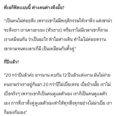
พี่เอก็ฟิตแบบนี้ ต่างคนต่างหึงมั้ย?
“เป็นคนไม่ค่อยหึง เพราะเขาไม่มีพฤติกรรมให้เราหึง แต่เขาน่า
จะหึงเรา เราเดาเอาเอง (หัวเราะ) หรือเราไม่มีเวลาเขาก็ถาม
เราเหมือนกัน ว่าเป็นอะไร ทำไมห่างเหิน ทำไมไม่ค่อยหวาน
เขาถามจนทะเลาะก็มี เป็นเหมือนกันทั้งคู่”
กี่ปีแล้ว?
“20 กว่าปีแล้วค่ะ ยาวนาน คบกัน 12 ปีแล้วแต่งงาน มันไม่ง่าย
คนถามว่าเราอยู่กันมา 20 กว่าปีไม่เบื่อเหรอ เบื่อบ้างมั้ย เราไม่
เบื่อจริงๆ เพราะเขาก็เป็นคนดูแลตัวเอง เราก็เป็นคนดูแลตัว
เอง การที่เราทั้งคู่ดูแลตัวเองทำให้ทุกสิ่งทุกอย่างไม่น่าเบื่อ เรา
ก็มองกันเอง”