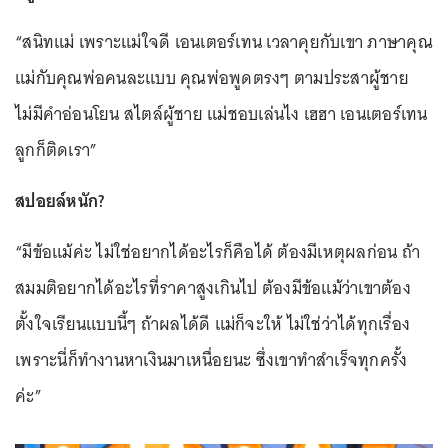
“สนิทแม่ เพราะแม่ใจดี เอนเตอร์เทน เวลาคุยกับเขา ภาษาคุณ
แม่กับคุณพ่อคนละแบบ คุณพ่อพูดตรงๆ ตามประสาผู้ชาย
ไม่มีคำอ่อนโยน สไตล์ผู้ชาย แม่ชอบเล่นไง เฮฮา เอนเตอร์เทน
ลูกก็ติดเรา”
สปอยล์หนัก?
“มีข้อแม้ค่ะ ไม่ใช่อยากได้อะไรก็คือได้ ต้องมีเหตุผลก่อน ถ้า
สมมติอยากได้อะไรที่ราคาสูงเกินไป ต้องมีข้อแม้ว่าเขาต้อง
ตั้งใจเรียนแบบนี้ๆ ถ้าผลได้ดี แม่ก็จะให้ ไม่ใช่ว่าได้ทุกเรื่อง
เพราะนี่ก็ทำงานหาเงินมาเหนื่อยนะ ซึ่งเขาทำสำเร็จทุกครั้ง
ค่ะ”