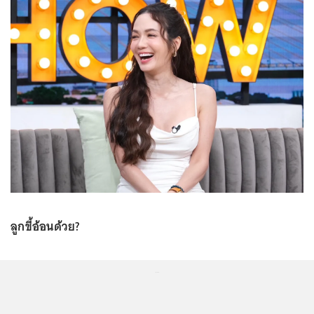
ลูกขี้อ้อนด้วย?
...