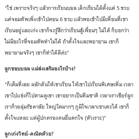
“ใช่ เพราะจริงๆ แล้วการเรียนบอล เด็กเรียนได้ตั้งแต่ 5 ขวบ
แต่จอมทัพเพิ่งเข้าไปตอน 6 ขวบ แล้วพอเข้าไปมีเพื่อนที่เขา
เรียนอยู่และเก่ง เขาก็จะรู้สึกว่าเรียนสู้เพื่อนๆ ไม่ได้ ก็บอกว่า
ไม่มีอะไรที่จอมทัพทำไม่ได้ ถ้าตั้งใจและพยายาม เขาก็
พยายามจริงๆ เขาก็ทำได้ดีค่ะ”
ลูกชอบบอล แม่ส่งเสริมอะไรบ้าง?
“ก็เต็มที่เลย ผลักดันให้เขาเรียน ให้เขาไปเรียนพิเศษเพิ่ม เวลา
เขาไปแข่งก็ไปตามดูเขา เขาอยากเป็นทีมชาติ เวลาเราเชียร์ลูก
เราก็วอลุ่มรัชดาลัย ใหญ่โตมากๆ ภูมิใจเวลาเขาเตะได้ เขาก็
ตั้งใจแหละ แต่ผู้ปกครองคนอื่นตกใจ (หัวเราะ)”
ลูกเก่งวิทย์-คณิตด้วย?