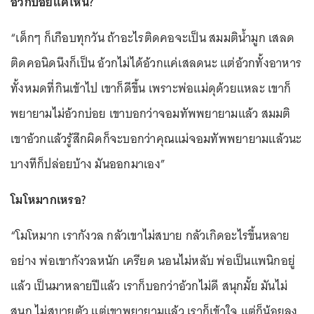
อ้วกบ่อยแค่ไหน?
“เด็กๆ ก็เกือบทุกวัน ถ้าอะไรติดคอจะเป็น สมมติน้ำมูก เสลด
ติดคอนิดนึงก็เป็น อ้วกไม่ได้อ้วกแค่เสลดนะ แต่อ้วกทั้งอาหาร
ทั้งหมดที่กินเข้าไป เขาก็ดีขึ้น เพราะพ่อแม่ดุด้วยแหละ เขาก็
พยายามไม่อ้วกบ่อย เขาบอกว่าจอมทัพพยายามแล้ว สมมติ
เขาอ้วกแล้วรู้สึกผิดก็จะบอกว่าคุณแม่จอมทัพพยายามแล้วนะ
บางทีก็ปล่อยบ้าง มันออกมาเอง”
โมโหมากเหรอ?
“โมโหมาก เรากังวล กลัวเขาไม่สบาย กลัวเกิดอะไรขึ้นหลาย
อย่าง พ่อเขากังวลหนัก เครียด นอนไม่หลับ พ่อเป็นแพนิกอยู่
แล้ว เป็นมาหลายปีแล้ว เราก็บอกว่าอ้วกไม่ดี สนุกมั้ย มันไม่
สนุก ไม่สบายตัว แต่เขาพยายามแล้ว เราก็เข้าใจ แต่ก็น้อยลง