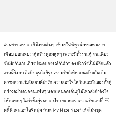
ส่วนสาวเอวาเองก็มีงานต่างๆ เข้ามาให้พิสูจน์ความสามารถ
เพียบ บอกเลยว่าคู่สร้างคู่สมสุดๆ เพราะมีทั้งงานคู่ งานเดี่ยว
จับมือกันเก็บเกี่ยวประสบการณ์กันรัวๆ ลงตัวกว่านี้ไม่มีอีกแล้ว
งานนี้ยิ่งคบ ยิ่งปัง ธุรกิจก็รุ่ง ความรักก็เลิศ แถมยังขยันเติม
ความหวานกับโมเมนต์น่ารัก ความเอาใจใส่กันและกันของทั้งคู่
อย่างสม่ำเสมอจนแฟนๆ หลายคนอดเอ็นดูไม่ไหวส่งกำลังใจ
ให้ตลอดๆ ไม่ว่าทั้งคู่จะทำอะไร บอกเลยว่าความรักแฮปปี้ ชีวิ
ตดี๊ดี เล่นเอาไอจีหนุ่ม “เนท My Mate Nate” เด้งไม่หยุด