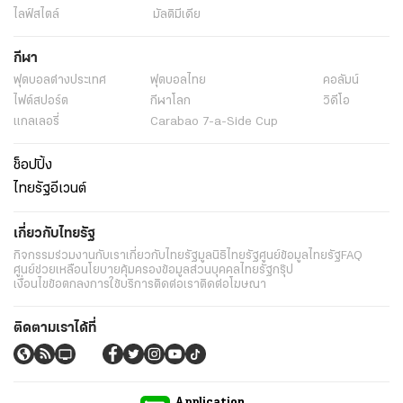
ไลฟ์สไตล์
มัลติมีเดีย
กีฬา
ฟุตบอลต่่างประเทศ
ฟุตบอลไทย
คอลัมน์
ไฟต์สปอร์ต
กีฬาโลก
วิดีโอ
แกลเลอรี่
Carabao 7-a-Side Cup
ช็อปปิ้ง
ไทยรัฐอีเวนต์
เกี่ยวกับไทยรัฐ
กิจกรรม
ร่วมงานกับเรา
เกี่ยวกับไทยรัฐ
มูลนิธิไทยรัฐ
ศูนย์ข้อมูลไทยรัฐ
FAQ
ศูนย์ช่วยเหลือ
นโยบายคุ้มครองข้อมูลส่วนบุคคลไทยรัฐกรุ๊ป
เงื่อนไขข้อตกลงการใช้บริการ
ติดต่อเรา
ติดต่อโฆษณา
ติดตามเราได้ที่
Application