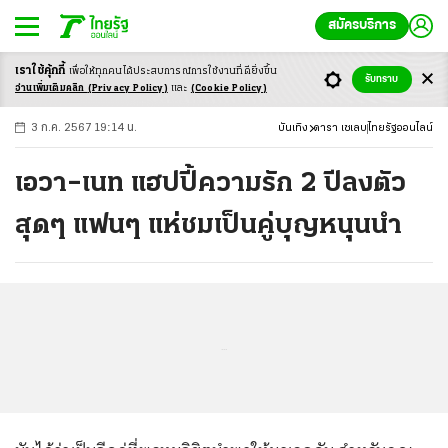
สมัครบริการ
เราใช้คุ้กกี้
เพื่อให้ทุกคนได้ประสบ
การณ์การใช้งานที่ดียิ่งขึ้น
+
ก
ก
-ก
รับทราบ
อ่านเพิ่มเติมคลิก
(Privacy Policy)
และ
(Cookie Policy)
3 ก.ค. 2567 19:14 น.
บันเทิง
ดารา เซเลบ
ไทยรัฐออนไลน์
เอวา–เนท แฮปปี้ความรัก 2 ปีลงตัว
สุดๆ แฟนๆ แห่ชมเป็นคู่บุญหนุนนำ
...