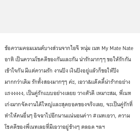
ข้อความคอมเมนต์บางส่วนจากไอจี หนุ่ม เนท My Mate Nate
อาทิ เป็นความโชคดีของกันและกัน น่ารักมากๆๆ ขอให้รักกัน
เข้าใจกัน มีแต่ความรัก งานปัง เงินปังอยู่แล้วก็ขอให้ปัง
มากกว่าเดิม รักทั้งสองมากๆๆ ค่ะ, เอวา&แด๊ดดี้น่าร้ากอย่าง
แรงงงงง, เป็นคู่รักแบบอย่างเลยย วางตัวดี เหมาะสม, พี่เนท
เก่งมากจัดงานได้ใหญ่และสุดยอดของจริงเลย, จะเป็นคู่รักที่
ทำให้คนอื่นๆ อิจฉาไปอีกนานแน่นอนค่าา #เนทเอวา, ความ
โชคดีของพี่เนทเลยที่มีเอวาอยู่ข้างๆ ตลอด ฯลฯ