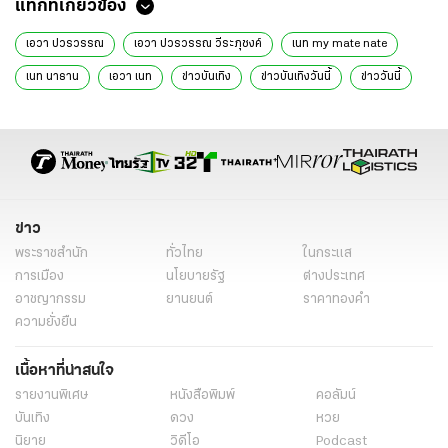
แท็กที่เกี่ยวข้อง
เอวา ปวรวรรณ
เอวา ปวรวรรณ วีระภุชงค์
เนท my mate nate
เนท นาธาน
เอวา เนท
ข่าวบันเทิง
ข่าวบันเทิงวันนี้
ข่าววันนี้
ข่าวดารา
อินสตาแกรมดารา
ข่าว
พระราชสำนัก
ทั่วไทย
ในกระแส
การเมือง
นโยบายรัฐ
ต่างประเทศ
อาชญากรรม
ยานยนต์
ราคาทองคำ
ความยั่งยืน
เนื้อหาที่น่าสนใจ
รายงานพิเศษ
หนังสือพิมพ์
คอลัมน์
บันเทิง
ดวง
หวย
นิยาย
วิดีโอ
Podcast