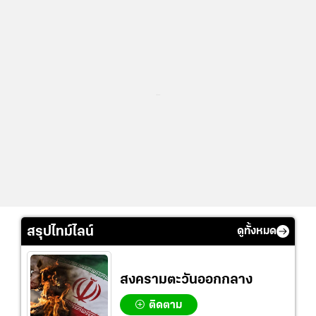
...
สรุปไทม์ไลน์
ดูทั้งหมด
สงครามตะวันออกกลาง
ติดตาม