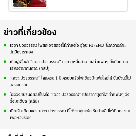
ข่าวที่เกี่ยวข้อง
เอวา ปวรวรรณ โพสต์ไอจีสตอรี่ให้กำลังใจ อู๋จุน HI-END ลั่นความดีจะ
ปกป้องเราเอง
เปิดตู้เสื้อผ้า "เอวา ปวรวรรณ" ทายาทหมื่นล้าน แต่ทำแฟนๆ อึ้งกับความ
เรียบง่ายเกินคาด (คลิป)
“เอวา ปวรวรรณ” โสดครบ 1 ปี ครอบครัวไฟเขียวมีแฟนใหม่ได้ ยันบ้านนี้ไม่
มองคนรวย
ไม่ต้องแบรนด์เนมก็ปังได้ “เอวา ปวรวรรณ” เปิดราคาชุดที่ใส่ ทำแฟนๆ อึ้ง
ทั้งโซเชียล (คลิป)
เปิดเงินเดือนของ เอวา ปวรวรรณ ที่ได้จากคุณพ่อ รับทำคลิปให้เป็นกระแส
เพื่อหวังรวย