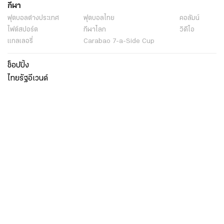
กีฬา
ฟุตบอลต่่างประเทศ
ฟุตบอลไทย
คอลัมน์
ไฟต์สปอร์ต
กีฬาโลก
วิดีโอ
แกลเลอรี่
Carabao 7-a-Side Cup
ช็อปปิ้ง
ไทยรัฐอีเวนต์
เกี่ยวกับไทยรัฐ
กิจกรรม
ร่วมงานกับเรา
เกี่ยวกับไทยรัฐ
มูลนิธิไทยรัฐ
ศูนย์ข้อมูลไทยรัฐ
FAQ
ศูนย์ช่วยเหลือ
นโยบายคุ้มครองข้อมูลส่วนบุคคลไทยรัฐกรุ๊ป
เงื่อนไขข้อตกลงการใช้บริการ
ติดต่อเรา
ติดต่อโฆษณา
ติดตามเราได้ที่
Application
My THAIRATH