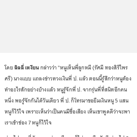
โดย
ลิลลี่ เหงียน
กล่าวว่า "หนูเห็นพี่ลูกหมี (รัศมี ทองสิริไพร
ศรี) นางแบบ แถลงข่าวทวงเงินพี่ ป. แล้ว ตอนนี้รู้สึกว่าหนูต้อง
ทำอะไรสักอย่างบ้างแล้ว หนูรู้จักพี่ ป. จากรุ่นพี่ที่สนิทอีกคน
หนึ่ง พอรู้จักกันได้วันเดียว พี่ ป. ก็โทรมาขอยืมเงินหนู 5 แสน
หนูก็ไว้ใจ เพราะเห็นว่าเป็นคนมีชื่อเสียง เห็นเขาพูดดีว่าจะพา
เราเข้าช่อง 7 หนูก็ไว้ใจ