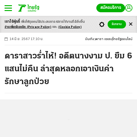
สมัครบริการ
เราใช้คุ้กกี้
เพื่อให้ทุกคนได้ประสบ
การณ์การใช้งานที่ดียิ่งขึ้น
+
ก
ก
-ก
รับทราบ
อ่านเพิ่มเติมคลิก
(Privacy Policy)
และ
(Cookie Policy)
14 มิ.ย. 2567 17:10 น.
บันเทิง
ดารา เซเลบ
ไทยรัฐออนไลน์
ดาราสาวร่ำไห้! อดีตนางงาม ป. ยืม 6
แสนไม่คืน ล่าสุดหลอกเอาเงินค่า
รักษาลูกป่วย
...