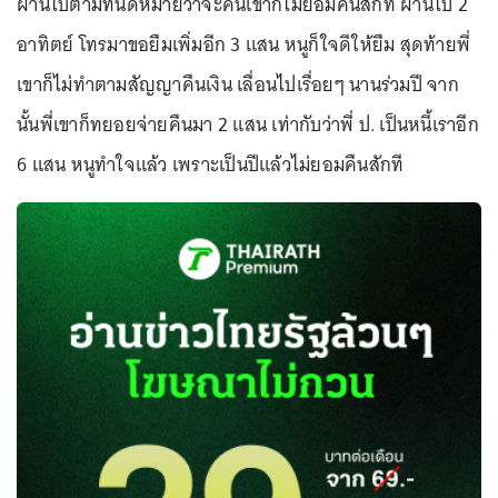
ผ่านไปตามที่นัดหมายว่าจะคืนเขาก็ไม่ยอมคืนสักที ผ่านไป 2
อาทิตย์ โทรมาขอยืมเพิ่มอีก 3 แสน หนูก็ใจดีให้ยืม สุดท้ายพี่
เขาก็ไม่ทำตามสัญญาคืนเงิน เลื่อนไปเรื่อยๆ นานร่วมปี จาก
นั้นพี่เขาก็ทยอยจ่ายคืนมา 2 แสน เท่ากับว่าพี่ ป. เป็นหนี้เราอีก
6 แสน หนูทำใจแล้ว เพราะเป็นปีแล้วไม่ยอมคืนสักที