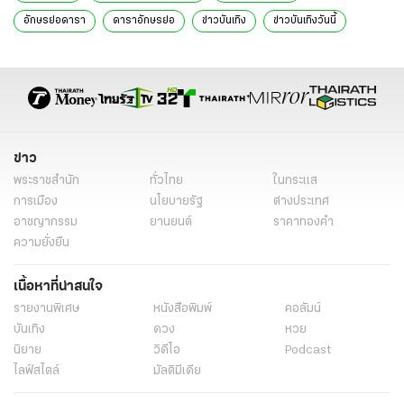
อักษรย่อดารา
ดาราอักษรย่อ
ข่าวบันเทิง
ข่าวบันเทิงวันนี้
ข่าววันนี้
ข่าวดารา
ดารา
ข่าว
พระราชสำนัก
ทั่วไทย
ในกระแส
การเมือง
นโยบายรัฐ
ต่างประเทศ
อาชญากรรม
ยานยนต์
ราคาทองคำ
ความยั่งยืน
เนื้อหาที่น่าสนใจ
รายงานพิเศษ
หนังสือพิมพ์
คอลัมน์
บันเทิง
ดวง
หวย
นิยาย
วิดีโอ
Podcast
ไลฟ์สไตล์
มัลติมีเดีย