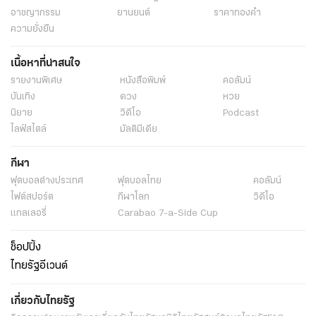
อาชญากรรม
ยานยนต์
ราคาทองคำ
ความยั่งยืน
เนื้อหาที่น่าสนใจ
รายงานพิเศษ
หนังสือพิมพ์
คอลัมน์
บันเทิง
ดวง
หวย
นิยาย
วิดีโอ
Podcast
ไลฟ์สไตล์
มัลติมีเดีย
กีฬา
ฟุตบอลต่่างประเทศ
ฟุตบอลไทย
คอลัมน์
ไฟต์สปอร์ต
กีฬาโลก
วิดีโอ
แกลเลอรี่
Carabao 7-a-Side Cup
ช็อปปิ้ง
ไทยรัฐอีเวนต์
เกี่ยวกับไทยรัฐ