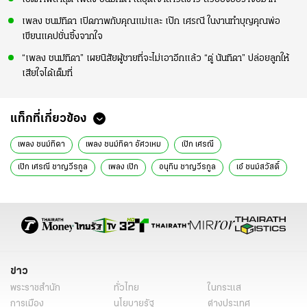
เพลง ชนม์ทิดา เปิดภาพกับคุณแม่และ เป๊ก เศรณี ในงานทำบุญคุณพ่อ
เขียนแคปชั่นซึ้งจากใจ
“เพลง ชนม์ทิดา” เผยนิสัยผู้ชายที่จะไม่เอาอีกแล้ว “ตู่ นันทิดา” ปล่อยลูกให้
เสียใจได้เต็มที่
แท็กที่เกี่ยวข้อง
เพลง ชนม์ทิดา
เพลง ชนม์ทิดา อัศวเหม
เป๊ก เศรณี
เป๊ก เศรณี ชาญวีรกูล
เพลง เป๊ก
อนุทิน ชาญวีรกูล
เอ๋ ชนม์สวัสดิ์
เอ๋ ชนม์สวัสดิ์ อัศวเหม
ข่าวบันเทิง
ข่าวบันเทิงวันนี้
ข่าววันนี้
ข่าวดารา
อินสตาแกรมดารา
ข่าว
พระราชสำนัก
ทั่วไทย
ในกระแส
การเมือง
นโยบายรัฐ
ต่างประเทศ