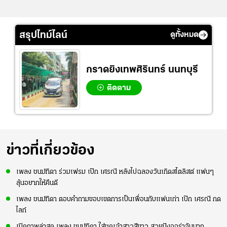
สรุปไทม์ไลน์
ดูทั้งหมด
กราดยิงเทพศิรินทร์ นนทบุรี
ติดตาม
ข่าวที่เกี่ยวข้อง
เพลง ชนม์ทิดา ร่วมเฟรม เป๊ก เศรณี หลังไปฉลองวันเกิดสไตลิสต์ แฟนๆ
ลุ้นอยากให้คืนดี
เพลง ชนม์ทิดา ตอบคำถามขอบเขตการเป็นเพื่อนกับแฟนเก่า เป๊ก เศรณี กด
ไลก์
เปิดภาพล่าสุด เพลง ชนม์ทิดา ใส่ชุดเจ้าสาวสีขาว สวยปังออร่าจับมาก