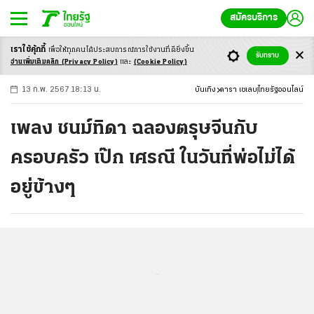
สมัครบริการ
เราใช้คุ้กกี้
เพื่อให้ทุกคนได้ประสบ
การณ์การใช้งานที่ดียิ่งขึ้น
+
ก
ก
-ก
รับทราบ
อ่านเพิ่มเติมคลิก
(Privacy Policy)
และ
(Cookie Policy)
13 ก.พ. 2567 18:13 น.
บันเทิง
ดารา เซเลบ
ไทยรัฐออนไลน์
เพลง ชนม์ทิดา ฉลองตรุษจีนกับ
ครอบครัว เป๊ก เศรณี ในวันที่พ่อไม่ได้
อยู่ข้างๆ
...