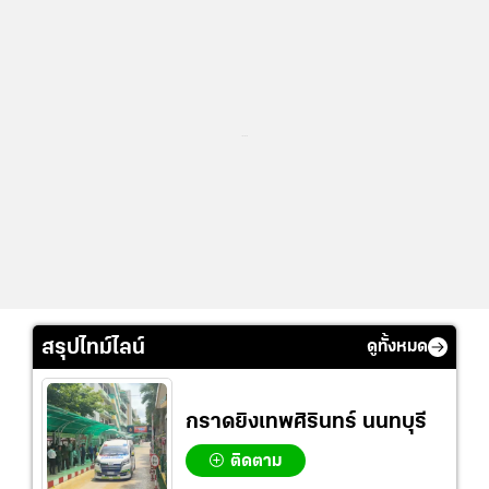
...
สรุปไทม์ไลน์
ดูทั้งหมด
กราดยิงเทพศิรินทร์ นนทบุรี
ติดตาม