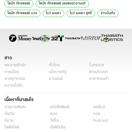
โดนัท ภัทรพลฒ์
โดนัท ภัทรพลฒ์ เดชพงษ์วรานนท์
โดนัท ภัทรพลฒ์ บวช
โบว์ เมลดา
โบว์ เมลดา สุศรี
ข่าวบันเทิง
ข่าวบันเทิงวันนี้
ข่าววันนี้
ข่าวดารา
อินสตาแกรมดารา
ข่าว
พระราชสำนัก
ทั่วไทย
ในกระแส
การเมือง
นโยบายรัฐ
ต่างประเทศ
อาชญากรรม
ยานยนต์
ราคาทองคำ
ความยั่งยืน
เนื้อหาที่น่าสนใจ
รายงานพิเศษ
หนังสือพิมพ์
คอลัมน์
บันเทิง
ดวง
หวย
นิยาย
วิดีโอ
Podcast
ไลฟ์สไตล์
มัลติมีเดีย