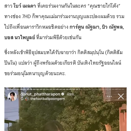
สาว
โบว์ เมลดา
ที่เคยร่วมงานกันในละคร “คุณชายไก่โต้ง”
ทางช่อง 7HD ก็พาคุณแม่มาร่วมงานบุญและปลงผมด้วย รวม
ไปถึงเพื่อนดาราวิกหมอชิตอย่าง
การ์ตูน ณัฐฌา, บิว ณัฐพล,
บอส นวไพบูลย์
ที่มาร่วมพิธีด้วยเช่นกัน
ซึ่งหลังเข้าพิธีอุปสมบทได้รับฉายาว่า กิตติสมฺปนฺโน (กิตติสัม
ปันโน) แปลว่า ผู้ถึงพร้อมด้วยเกียรติ บันเทิงไทยรัฐออนไลน์
ขอร่วมอนุโมทนาบุญด้วยนะคะ.