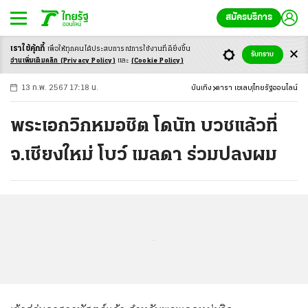
สมัครบริการ
เราใช้คุ้กกี้
เพื่อให้ทุกคนได้ประสบ
การณ์การใช้งานที่ดียิ่งขึ้น
+
ก
ก
-ก
รับทราบ
อ่านเพิ่มเติมคลิก
(Privacy Policy)
และ
(Cookie Policy)
13 ก.พ. 2567 17:18 น.
บันเทิง
ดารา เซเลบ
ไทยรัฐออนไลน์
พระเอกวิกหมอชิต โดนัท บวชแล้วที่
จ.เชียงใหม่ โบว์ เมลดา ร่วมปลงผม
...