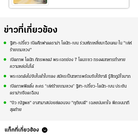
ข่าวที่เกี่ยวข้อง
ฐิสา-เปรี้ยว เปิดศึกฟาดดราม่า โดนัท-เบน ร่วมหักเหลี่ยมเฉือนคม ใน "เล่ห์
ร้ายเกมลวง"
เปิดภาพ โดนัท ภัทรพลฒ์ พระเอกช่อง 7 โดนแซว ทรงผมทหารทำลาย
ความหล่อไม่ได้
พระเอกดังไม่จับใบดำใบแดง สมัครเป็นทหารพร้อมรับใช้ชาติ รู้สึกภูมิใจมาก
เปิดภาพฟิตติ้ง ละคร “เล่ห์ร้ายเกมลวง” ฐิสา-เปรี้ยว-โดนัท-เบน ประชัน
ดราม่าเชือดเฉือน
"บิว ณัฐพล" อาสามาสปอยล์ตอนจบ "ฤทัยบดี" เฉลยปมคาใจ พีกจนนาที
สุดท้าย
แท็กที่เกี่ยวข้อง