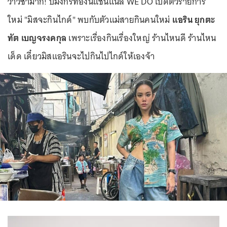
ว้าวซ่ามาก! ปีมังกรทองนี้แชนแนล WE DO เปิดตัวรายการ
ใหม่ "มิสจะกินไกด์" พบกับตัวแม่สายกินคนใหม่
แอริน ยุกตะ
ทัต เบญจรงคกุล
เพราะเรื่องกินเรื่องใหญ่ ร้านไหนดี ร้านไหน
เด็ด เดี๋ยวมิสแอรินจะไปกินไปไกด์ให้เองจ้า