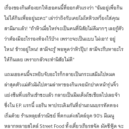
เรื่องของกินต้องยกให้เธอคนนี้ที่ออกตัวแรงว่า "ฉันอยู่เพื่อกิน
ไม่ได้กินเพื่ออยู่นะคะ" เล่าว่าถึงกับเคยโมโหหิวเหวี่ยงใส่คุณ
สามีมาแล้ว! "ถ้าหิวเมื่อไหร่จะเป็นคนที่นิสัยไม่ดีมากๆ เลยรู้ตัว
ว่าต้องมีอะไรรองท้องไว้บ้าง เพราะจะเป็นแบบ ไม่เอา! อยู่
ไหน! ข้าวอยู่ไหน! สามีจะรู้ พอพูดว่าหิวปุ๊บ! สามีจะรีบหาอะไร
ให้กินเลย เพราะกลัวจะทำนิสัยไม่ดี"
แถมเธอคนนี้จะหยิบจับอะไรก็กลายเป็นกระแสมีมไปหมด
ล่าสุดตัวแม่ตัวมัมไปตามล่าหาของกินเจอนักปาดหน้ารุ่นจิ๋ว
แย่งซีนพี่แอรินเข้าซะแล้ว กลายเป็นมีมเต็มโซเชียลไปเลยจ้า
ซึ่งใน EP. แรกนี้ แอริน พาประเดิมกันที่ย่านถนนบรรทัดทอง
เริ่มด้วย ร้านหลุยส์วาณิชย์ ที่ตกแต่งสไตล์ยุค 90's มีเมนู
หลากหลายสไตล์ Street Food ทั้งเตี๋ยวเรือรสจัด ผัดซีฟู้ด จะ