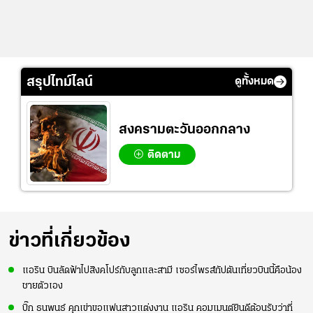
สรุปไทม์ไลน์
ดูทั้งหมด
สงครามตะวันออกกลาง
ติดตาม
ข่าวที่เกี่ยวข้อง
แอริน บินลัดฟ้าไปสิงคโปร์กับลูกและสามี เซอร์ไพรส์กัปตันเที่ยวบินนี้คือน้อง
ชายตัวเอง
บิ๊ก ธนพนธ์ คุกเข่าขอแฟนสาวแต่งงาน แอริน คอมเมนต์ยินดีต้อนรับว่าที่