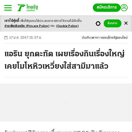
สมัครบริการ
เราใช้คุ้กกี้
เพื่อให้ทุกคนได้ประสบ
การณ์การใช้งานที่ดียิ่งขึ้น
+
ก
ก
-ก
รับทราบ
อ่านเพิ่มเติมคลิก
(Privacy Policy)
และ
(Cookie Policy)
17 ม.ค. 2567 15:37 น.
บันเทิง
ดารา เซเลบ
ไทยรัฐออนไลน์
แอริน ยุกตะทัต เผยเรื่องกินเรื่องใหญ่
เคยโมโหหิวเหวี่ยงใส่สามีมาแล้ว
...