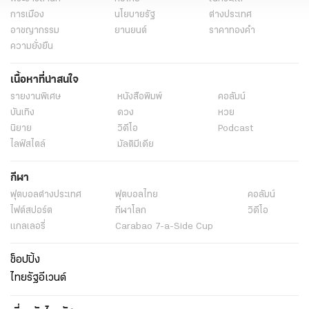
การเมือง
นโยบายรัฐ
ต่างประเทศ
อาชญากรรม
ยานยนต์
ราคาทองคำ
ความยั่งยืน
เนื้อหาที่น่าสนใจ
รายงานพิเศษ
หนังสือพิมพ์
คอลัมน์
บันเทิง
ดวง
หวย
นิยาย
วิดีโอ
Podcast
ไลฟ์สไตล์
มัลติมีเดีย
กีฬา
ฟุตบอลต่่างประเทศ
ฟุตบอลไทย
คอลัมน์
ไฟต์สปอร์ต
กีฬาโลก
วิดีโอ
แกลเลอรี่
Carabao 7-a-Side Cup
ช็อปปิ้ง
ไทยรัฐอีเวนต์