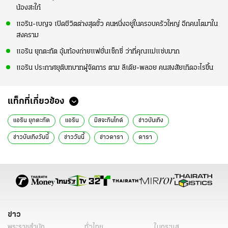
น้องสะใภ้
แอริน-เบญจ เปิดชีวิตต่างสุดขั้ว คนหนึ่งอยู่ในครอบครัวใหญ่ อีกคนโตมาใน
สงคราม
แอริน ยุกตะทัต อุ้มท้องถ่ายแฟชั่นเซ็กซี่ ว่าที่คุณแม่แซ่บมาก
แอริน ประกาศยุติบทบาทผู้จัดการ ตาม ลีเดีย-พลอย คนสงสัยเกิดอะไรขึ้น
แท็กที่เกี่ยวข้อง
แอริน ยุกตะทัต
แอริน
มิสจะกินไกด์
ข่าวบันเทิง
ข่าวบันเทิงวันนี้
ข่าววันนี้
ข่าวดารา
ดารา
ข่าว
พระราชสำนัก
ทั่วไทย
ในกระแส