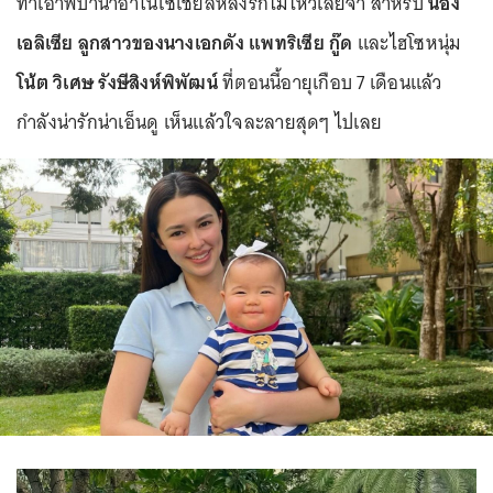
ทำเอาพี่ป้าน้าอาในโซเชียลหลงรักไม่ไหวเลยจ้า สำหรับ
น้อง
เอลิเซีย ลูกสาวของนางเอกดัง แพทริเซีย กู๊ด
และไฮโซหนุ่ม
โน้ต วิเศษ รังษีสิงห์พิพัฒน์
ที่ตอนนี้อายุเกือบ 7 เดือนแล้ว
กำลังน่ารักน่าเอ็นดู เห็นแล้วใจละลายสุดๆ ไปเลย