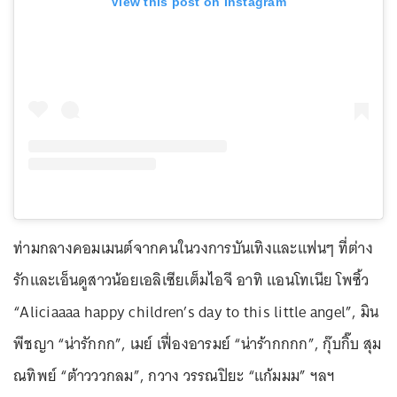
View this post on Instagram
ท่ามกลางคอมเมนต์จากคนในวงการบันเทิงและแฟนๆ ที่ต่าง
รักและเอ็นดูสาวน้อยเอลิเซียเต็มไอจี อาทิ แอนโทเนีย โพซิ้ว
“Aliciaaaa happy children’s day to this little angel”, มิน
พีชญา “น่ารักกก”, เมย์ เฟื่องอารมย์ “น่าร้ากกกก”, กุ๊บกิ๊บ สุม
ณทิพย์ “ต้าวววกลม”, กวาง วรรณปิยะ “แก้มมม” ฯลฯ