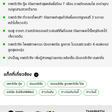
แพทริเซีย กู๊ด เปิดภาพล่าสุดหลังตั้งท้อง 7 เดือน อวดท้องกลมโต ออร่าคุณ
แม่ลูกสามสวยฉ่ำมาก
แพทริเซีย ทำเซอร์ไพรส์!! เปิดภาพล่าสุดกำลังตั้งครรภ์ลูกคนที่ 3 รอเจอ
หน้าไม่ไหวแล้ว
ชมพู่ อารยา ร่วมทริปครอบครัวเล่นสกีที่ฝรั่งเศส เปิดภาพสะใภ้ใหญ่กับสะใภ้
เล็กเจอกัน
แพทริเซีย โพสต์ภาพแรก น้องแพทริค ลูกชาย โมเมนต์รวมตัว 4 คนพ่อแม่
ลูกสุดอบอุ่น
น่าเอ็นดู แพทริเซีย เพิ่งรู้สาเหตุปวดแขน หลังเห็น น้องเอลิเซีย บนตาชั่ง
แท็กที่เกี่ยวข้อง
แพทริเซีย กู๊ด
น้องเอลิเซีย
น้องเอลิเซีย ลูกแพทริเซีย โน้ต
เอลิเซีย รังษีสิงห์พิพัฒน์
ข่าวบันเทิง
ข่าวบันเทิงวันนี้
ข่าววันนี้
ข่าวดารา
อินสตาแกรมดารา