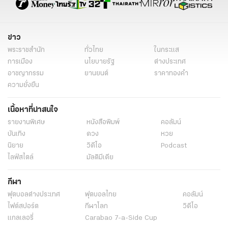
ข่าว
พระราชสำนัก
ทั่วไทย
ในกระแส
การเมือง
นโยบายรัฐ
ต่างประเทศ
อาชญากรรม
ยานยนต์
ราคาทองคำ
ความยั่งยืน
เนื้อหาที่น่าสนใจ
รายงานพิเศษ
หนังสือพิมพ์
คอลัมน์
บันเทิง
ดวง
หวย
นิยาย
วิดีโอ
Podcast
ไลฟ์สไตล์
มัลติมีเดีย
กีฬา
ฟุตบอลต่่างประเทศ
ฟุตบอลไทย
คอลัมน์
ไฟต์สปอร์ต
กีฬาโลก
วิดีโอ
แกลเลอรี่
Carabao 7-a-Side Cup