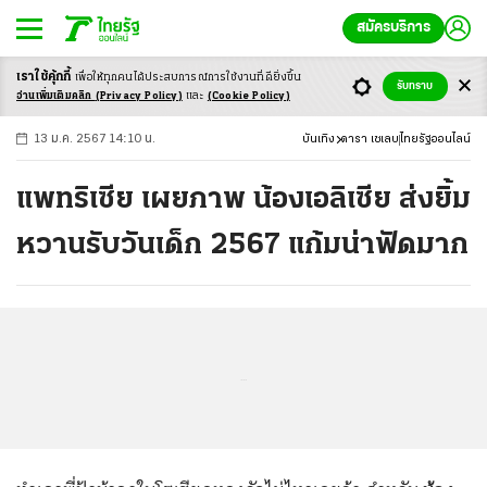
สมัครบริการ
เราใช้คุ้กกี้
เพื่อให้ทุกคนได้ประสบ
การณ์การใช้งานที่ดียิ่งขึ้น
+
ก
ก
-ก
รับทราบ
อ่านเพิ่มเติมคลิก
(Privacy Policy)
และ
(Cookie Policy)
13 ม.ค. 2567 14:10 น.
บันเทิง
ดารา เซเลบ
ไทยรัฐออนไลน์
แพทริเซีย เผยภาพ น้องเอลิเซีย ส่งยิ้ม
หวานรับวันเด็ก 2567 แก้มน่าฟัดมาก
...