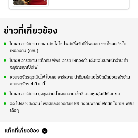
ข่าวที่เกี่ยวข้อง
ใบเตย อาร์สยาม กอด เสก โลโซ โพสต์ซึ้งวันนี้ที่รอคอย จากใจคนข้างใน
เหมือนกัน (คลิป)
ใบเตย อาร์สยาม แท็กทีม พีพรี-อาร์ท ไหทองคำ เต้นแอโรบิกหน้าฮ้าน ทำ
จตุจักรลุกเป็นไฟ
สวนจตุจักรลุกเป็นไฟ ใบเตย อาร์สยาม นำทีมเต้นแอโรบิกมักม่วนหน้าฮ้าน
สวนจตุจักร 4 มิ.ย. นี้
ใบเตย อาร์สยาม นุ่งชุดว่ายน้ำเผยความเซ็กซี่ อวดหุ่นสุดเป๊ะริมทะเล
อี๊ด โปงลางสะออน โพสต์คลิปรวมศิษย์ RS แต่คนพากันโฟกัสที่ ใบเตย-ฟิล์ม
เต็มๆ
แท็กที่เกี่ยวข้อง