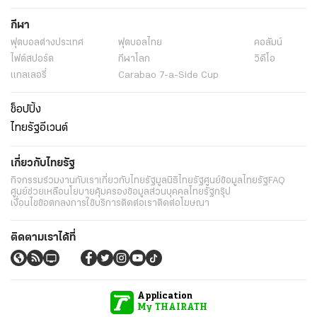
กีฬา
ฟุตบอลต่่างประเทศ
ฟุตบอลไทย
คอลัมน์
ไฟต์สปอร์ต
กีฬาโลก
วิดีโอ
แกลเลอรี่
Carabao 7-a-Side Cup
ช็อปปิ้ง
ไทยรัฐอีเวนต์
เกี่ยวกับไทยรัฐ
กิจกรรม
ร่วมงานกับเรา
เกี่ยวกับไทยรัฐ
มูลนิธิไทยรัฐ
ศูนย์ข้อมูลไทยรัฐ
FAQ
ศูนย์ช่วยเหลือ
นโยบายคุ้มครองข้อมูลส่วนบุคคลไทยรัฐกรุ๊ป
เงื่อนไขข้อตกลงการใช้บริการ
ติดต่อเรา
ติดต่อโฆษณา
ติดตามเราได้ที่
Application
My THAIRATH