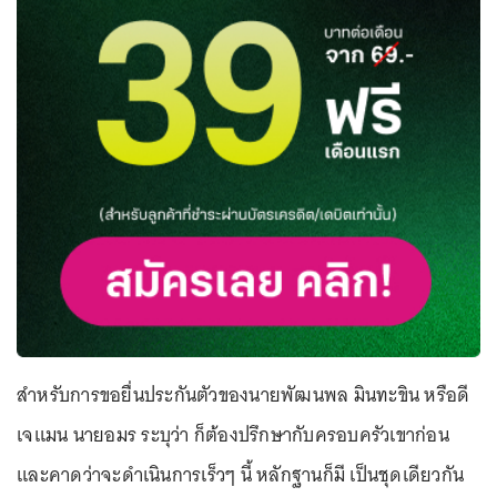
สำหรับการขอยื่นประกันตัวของนายพัฒนพล มินทะขิน หรือดี
เจแมน นายอมร ระบุว่า ก็ต้องปรึกษากับครอบครัวเขาก่อน
และคาดว่าจะดำเนินการเร็วๆ นี้ หลักฐานก็มี เป็นชุดเดียวกัน