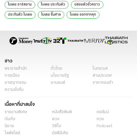
ใบเตย อาร์สยาม
ใบเตย ประกันตัว
ปล่อยตัวชั่วคราว
ประกันตัว ใบเตย
ใบเตย ขึ้นศาล
ใบเตย ออกจากคุก
ใบเตย อาร์สยาม ล่าสุด
ข่าวใบเตย อาร์สยาม ล่าสุด
ใบเตย สุธีวัน
ข่าวดารา
ข่าวบันเทิง
ข่าววันนี้
ดารา
ข่าว
พระราชสำนัก
ทั่วไทย
ในกระแส
การเมือง
นโยบายรัฐ
ต่างประเทศ
อาชญากรรม
ยานยนต์
ราคาทองคำ
ความยั่งยืน
เนื้อหาที่น่าสนใจ
รายงานพิเศษ
หนังสือพิมพ์
คอลัมน์
บันเทิง
ดวง
หวย
นิยาย
วิดีโอ
Podcast
ไลฟ์สไตล์
มัลติมีเดีย