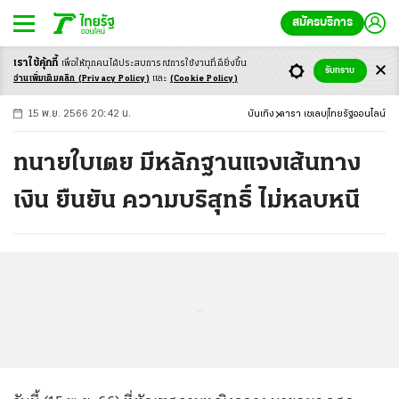
สมัครบริการ
เราใช้คุ้กกี้
เพื่อให้ทุกคนได้ประสบ
การณ์การใช้งานที่ดียิ่งขึ้น
+
ก
ก
-ก
รับทราบ
อ่านเพิ่มเติมคลิก
(Privacy Policy)
และ
(Cookie Policy)
15 พ.ย. 2566 20:42 น.
บันเทิง
ดารา เซเลบ
ไทยรัฐออนไลน์
ทนายใบเตย มีหลักฐานแจงเส้นทาง
เงิน ยืนยัน ความบริสุทธิ์ ไม่หลบหนี
...