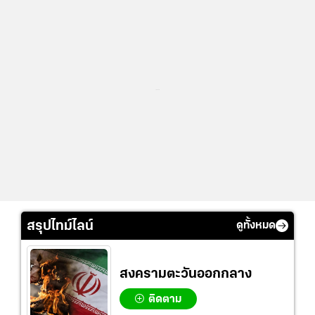
...
สรุปไทม์ไลน์
ดูทั้งหมด
สงครามตะวันออกกลาง
ติดตาม