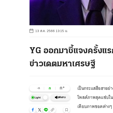
13 ส.ค. 2566 13:15 น.
YG ออกมาชี้แจงครั้งแร
ข่าวเดตมหาเศรษฐี
เป็นกระแสฮือฮาอย่าง
+
ก
ก
-ก
โพสต์ภาพสุดแซ่บในชุ
ฟังข่าว
Light
เทียบภาพชอตต่างๆ จ