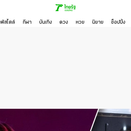
ลฟ์สไตล์
กีฬา
บันเทิง
ดวง
หวย
นิยาย
ช็อปปิ้ง