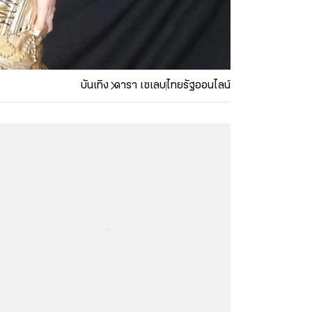
บันเทิง
ดารา เซเลบ
ไทยรัฐออนไลน์
...