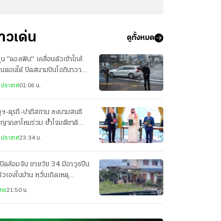
่าวเด่น
ดูทั้งหมด
ฝุ่น "ดอลฟิน" เคลื่อนตัวเข้าใกล้
ปุ่นตอนใต้ ปิดสนามบินโอกินาวา
ยพประชาชน-เจ็บ 3 ราย
งประเทศ
01:06 น.
ุฯ-ตุรกี-ปากีสถาน ลงนามสนธิ
ญญากลาโหมร่วม ย้ำโจมตีชาติ
ยวเท่ากับโจมตีทั้ง 3 ประเทศ
งประเทศ
23:34 น.
ปิดล้อมจับ ชายวัย 34 มีอาวุธปืน
ตัวเองในบ้าน หวั่นเกิดเหตุ
นตราย
ไทย
21:50 น.