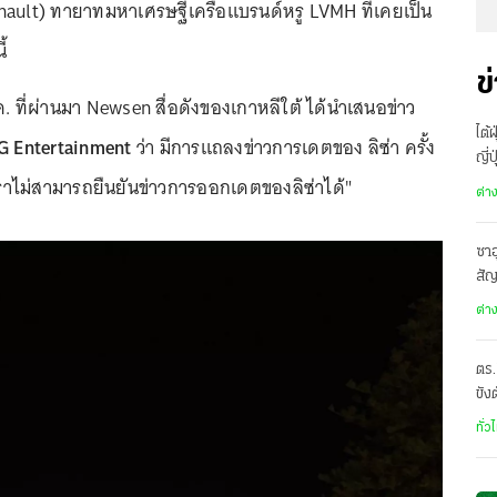
nault) ทายาทมหาเศรษฐีเครือแบรนด์หรู LVMH ที่เคยเป็น
้
ข
 ส.ค. ที่ผ่านมา Newsen สื่อดังของเกาหลีใต้ ได้นำเสนอข่าว
ไต้
G Entertainment
ว่า มีการแถลงข่าวการเดตของ ลิซ่า ครั้ง
ญี่
"เราไม่สามารถยืนยันข่าวการออกเดตของลิซ่าได้"
อพ
ต่า
ซาอ
สั
เดี
ต่า
ตร.
ขัง
อั
ทั่ว