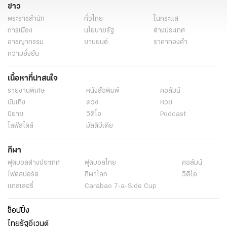
ข่าว
พระราชสำนัก
ทั่วไทย
ในกระแส
การเมือง
นโยบายรัฐ
ต่างประเทศ
อาชญากรรม
ยานยนต์
ราคาทองคำ
ความยั่งยืน
เนื้อหาที่น่าสนใจ
รายงานพิเศษ
หนังสือพิมพ์
คอลัมน์
บันเทิง
ดวง
หวย
นิยาย
วิดีโอ
Podcast
ไลฟ์สไตล์
มัลติมีเดีย
กีฬา
ฟุตบอลต่่างประเทศ
ฟุตบอลไทย
คอลัมน์
ไฟต์สปอร์ต
กีฬาโลก
วิดีโอ
แกลเลอรี่
Carabao 7-a-Side Cup
ช็อปปิ้ง
ไทยรัฐอีเวนต์