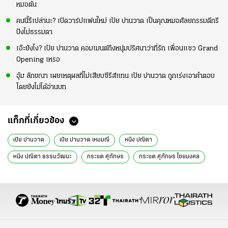
หมอต้น
คนนี้รึเปล่านะ? เปิดวาร์ปแฟนใหม่ เป้ย ปานวาด เป็นคุณหมอศัลยกรรมดีกรี
ปังไม่ธรรมดา
เอ๊ะยังไง? เป้ย ปานวาด คอมเมนต์ถึงหนุ่มปริศนาว่าที่รัก เพื่อนแซว Grand
Opening เหรอ
อุ้ม ลักขณา เผยเหตุผลที่ไม่เสียบซีรีส์แทน เป้ย ปานวาด ถูกเร่งเอาคำตอบ
โดยยังไม่ได้อ่านบท
แท็กที่เกี่ยวข้อง
เป้ย ปานวาด
เป้ย ปานวาด เหมมณี
หนิง ปณิตา
หนิง ปณิตา ธรรมวัฒนะ
กระแต ศุภักษร
กระแต ศุภักษร ไชยมงคล
กระแต ศุภักษร เรืองสมบูรณ์
หนิง กระแต
หนิง กระแต เป้ย
ข่าวบันเทิง
ข่าวบันเทิงวันนี้
ข่าววันนี้
ข่าวดารา
อินสตาแกรมดารา