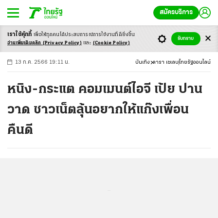
สมัครบริการ
เราใช้คุ้กกี้
เพื่อให้ทุกคนได้ประสบ
การณ์การใช้งานที่ดียิ่งขึ้น
+
ก
ก
-ก
รับทราบ
อ่านเพิ่มเติมคลิก
(Privacy Policy)
และ
(Cookie Policy)
13 ก.ค. 2566 19:11 น.
บันเทิง
ดารา เซเลบ
ไทยรัฐออนไลน์
หนิง-กระแต คอมเมนต์ไอจี เป้ย ปาน
วาด ชาวเน็ตลุ้นอยากให้แก๊งเพื่อน
คืนดี
...