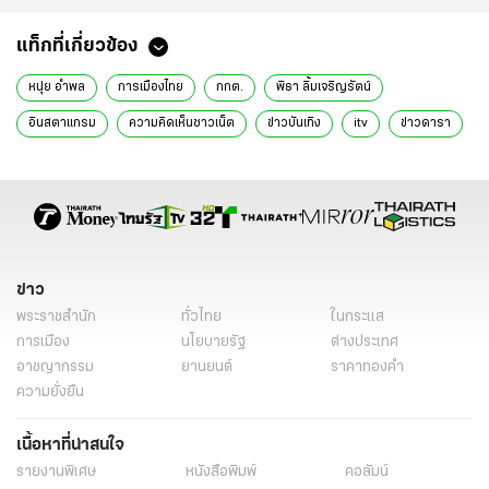
แท็กที่เกี่ยวข้อง
หนุ่ย อำพล
การเมืองไทย
กกต.
พิธา ลิ้มเจริญรัตน์
อินสตาแกรม
ความคิดเห็นชาวเน็ต
ข่าวบันเทิง
itv
ข่าวดารา
ข่าววันนี้
นักร้อง
ข่าว
พระราชสำนัก
ทั่วไทย
ในกระแส
การเมือง
นโยบายรัฐ
ต่างประเทศ
อาชญากรรม
ยานยนต์
ราคาทองคำ
ความยั่งยืน
เนื้อหาที่น่าสนใจ
รายงานพิเศษ
หนังสือพิมพ์
คอลัมน์