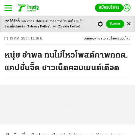
สมัครบริการ
เราใช้คุ้กกี้
เพื่อให้ทุกคนได้ประสบ
การณ์การใช้งานที่ดียิ่งขึ้น
+
ก
ก
-ก
รับทราบ
อ่านเพิ่มเติมคลิก
(Privacy Policy)
และ
(Cookie Policy)
13 ก.ค. 2566 11:18 น.
บันเทิง
ดารา เซเลบ
ไทยรัฐออนไลน์
หนุ่ย อำพล ทนไม่ไหวโพสต์ภาพกกต.
แคปชั่นจี๊ด ชาวเน็ตคอมเมนต์เดือด
...