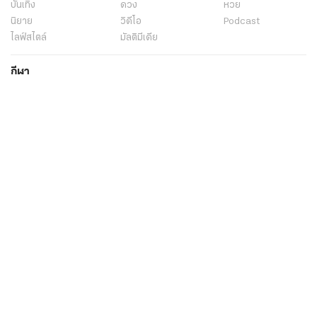
บันเทิง
ดวง
หวย
นิยาย
วิดีโอ
Podcast
ไลฟ์สไตล์
มัลติมีเดีย
กีฬา
ฟุตบอลต่่างประเทศ
ฟุตบอลไทย
คอลัมน์
ไฟต์สปอร์ต
กีฬาโลก
วิดีโอ
แกลเลอรี่
Carabao 7-a-Side Cup
ช็อปปิ้ง
ไทยรัฐอีเวนต์
เกี่ยวกับไทยรัฐ
กิจกรรม
ร่วมงานกับเรา
เกี่ยวกับไทยรัฐ
มูลนิธิไทยรัฐ
ศูนย์ข้อมูลไทยรัฐ
FAQ
ศูนย์ช่วยเหลือ
นโยบายคุ้มครองข้อมูลส่วนบุคคลไทยรัฐกรุ๊ป
เงื่อนไขข้อตกลงการใช้บริการ
ติดต่อเรา
ติดต่อโฆษณา
ติดตามเราได้ที่