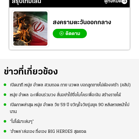
สรุปไทม์ไลน์
ดูทั้งหมด
สงครามตะวันออกกลาง
ติดตาม
ข่าวที่เกี่ยวข้อง
เปิดนาที หนุ่ย อำพล สวมกอด กาย นวพล บอกลูกชายไม่ต้องเศร้า (คลิป)
หนุ่ย อำพล ฉะเพื่อนร่วมวง ลั่นอย่าใช้ชื่อไมโครเพื่อเงิน สร้างรายได้
เปิดภาพล่าสุด หนุ่ย อำพล วัย 59 ปี ขวัญใจวัยรุ่นยุค 90 หลังหายหน้าไป
นาน
“ไม่ได้มาเล่นๆ”
‘อำพล’เล่นเอง ทึ่งเอง BIG HEROES สุดยอด