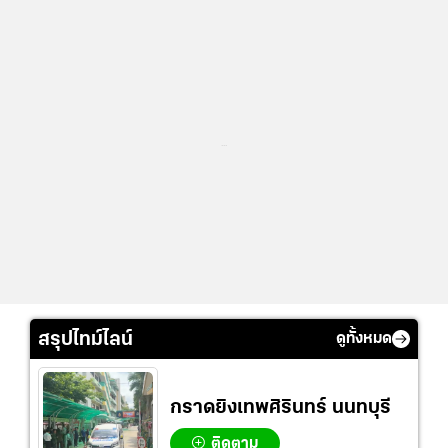
...
สรุปไทม์ไลน์
ดูทั้งหมด
กราดยิงเทพศิรินทร์ นนทบุรี
ติดตาม