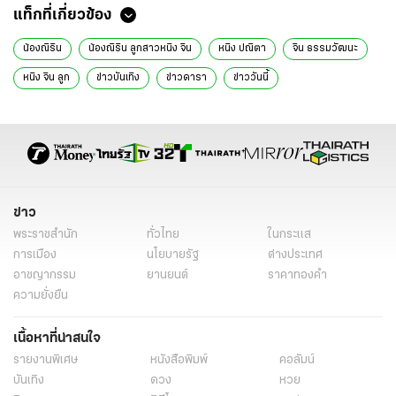
แท็กที่เกี่ยวข้อง
น้องณิริน
น้องณิริน ลูกสาวหนิง จิน
หนิง ปณิตา
จิน ธรรมวัฒนะ
หนิง จิน ลูก
ข่าวบันเทิง
ข่าวดารา
ข่าววันนี้
อินสตาแกรมดารา
ข่าว
พระราชสำนัก
ทั่วไทย
ในกระแส
การเมือง
นโยบายรัฐ
ต่างประเทศ
อาชญากรรม
ยานยนต์
ราคาทองคำ
ความยั่งยืน
เนื้อหาที่น่าสนใจ
รายงานพิเศษ
หนังสือพิมพ์
คอลัมน์
บันเทิง
ดวง
หวย