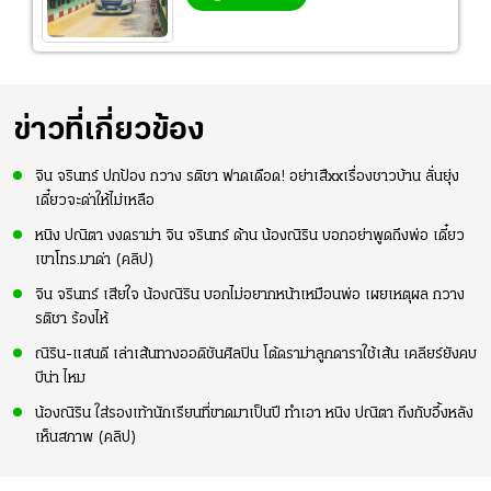
ข่าวที่เกี่ยวข้อง
จิน จรินทร์ ปกป้อง กวาง รติชา ฟาดเดือด! อย่าเสืxxเรื่องชาวบ้าน ลั่นยุ่ง
เดี๋ยวจะด่าให้ไม่เหลือ
หนิง ปณิตา งงดราม่า จิน จรินทร์ ด้าน น้องณิริน บอกอย่าพูดถึงพ่อ เดี๋ยว
เขาโทร.มาด่า (คลิป)
จิน จรินทร์ เสียใจ น้องณิริน บอกไม่อยากหน้าเหมือนพ่อ เผยเหตุผล กวาง
รติชา ร้องไห้
ณิริน-แสนดี เล่าเส้นทางออดิชันศิลปิน โต้ดราม่าลูกดาราใช้เส้น เคลียร์ยังคบ
บีน่า ไหม
น้องณิริน ใส่รองเท้านักเรียนที่ขาดมาเป็นปี ทำเอา หนิง ปณิตา ถึงกับอึ้งหลัง
เห็นสภาพ (คลิป)