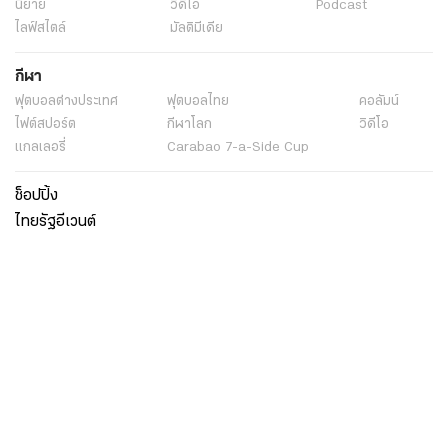
นิยาย
วิดีโอ
Podcast
ไลฟ์สไตล์
มัลติมีเดีย
กีฬา
ฟุตบอลต่่างประเทศ
ฟุตบอลไทย
คอลัมน์
ไฟต์สปอร์ต
กีฬาโลก
วิดีโอ
แกลเลอรี่
Carabao 7-a-Side Cup
ช็อปปิ้ง
ไทยรัฐอีเวนต์
เกี่ยวกับไทยรัฐ
กิจกรรม
ร่วมงานกับเรา
เกี่ยวกับไทยรัฐ
มูลนิธิไทยรัฐ
ศูนย์ข้อมูลไทยรัฐ
FAQ
ศูนย์ช่วยเหลือ
นโยบายคุ้มครองข้อมูลส่วนบุคคลไทยรัฐกรุ๊ป
เงื่อนไขข้อตกลงการใช้บริการ
ติดต่อเรา
ติดต่อโฆษณา
ติดตามเราได้ที่