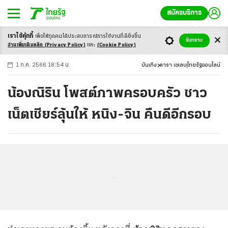
สมัครบริการ
เราใช้คุ้กกี้
เพื่อให้ทุกคนได้ประสบ
การณ์การใช้งานที่ดียิ่งขึ้น
+
ก
ก
-ก
รับทราบ
อ่านเพิ่มเติมคลิก
(Privacy Policy)
และ
(Cookie Policy)
1 ก.ค. 2566 18:54 น.
บันเทิง
ดารา เซเลบ
ไทยรัฐออนไลน์
น้องณิริน โพสต์ภาพครอบครัว ชาว
เน็ตเชียร์ลุ้นให้ หนิง-จิน คืนดีอีกรอบ
...