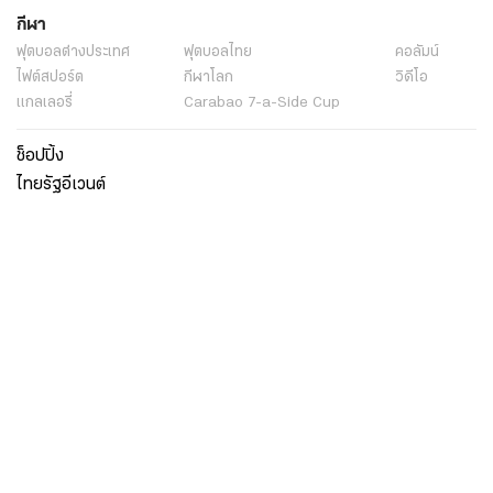
กีฬา
ฟุตบอลต่่างประเทศ
ฟุตบอลไทย
คอลัมน์
ไฟต์สปอร์ต
กีฬาโลก
วิดีโอ
แกลเลอรี่
Carabao 7-a-Side Cup
ช็อปปิ้ง
ไทยรัฐอีเวนต์
เกี่ยวกับไทยรัฐ
กิจกรรม
ร่วมงานกับเรา
เกี่ยวกับไทยรัฐ
มูลนิธิไทยรัฐ
ศูนย์ข้อมูลไทยรัฐ
FAQ
ศูนย์ช่วยเหลือ
นโยบายคุ้มครองข้อมูลส่วนบุคคลไทยรัฐกรุ๊ป
เงื่อนไขข้อตกลงการใช้บริการ
ติดต่อเรา
ติดต่อโฆษณา
ติดตามเราได้ที่
Application
My THAIRATH