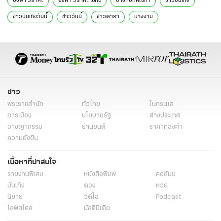
อิงฟ้า วราหะ
อิงฟ้า วราหะ เซ็กซี่
บางกอกคณิกา
ข่าวบันเทิง
ข่าวบันเทิงวันนี้
ข่าววันนี้
ข่าวดารา
นางงาม
ข่าว
พระราชสำนัก
ทั่วไทย
ในกระแส
การเมือง
นโยบายรัฐ
ต่างประเทศ
อาชญากรรม
ยานยนต์
ราคาทองคำ
ความยั่งยืน
เนื้อหาที่น่าสนใจ
รายงานพิเศษ
หนังสือพิมพ์
คอลัมน์
บันเทิง
ดวง
หวย
นิยาย
วิดีโอ
Podcast
ไลฟ์สไตล์
มัลติมีเดีย