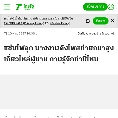
สมัครบริการ
เราใช้คุ้กกี้
เพื่อให้ทุกคนได้ประสบ
การณ์การใช้งานที่ดียิ่งขึ้น
+
ก
ก
-ก
รับทราบ
อ่านเพิ่มเติมคลิก
(Privacy Policy)
และ
(Cookie Policy)
10 พ.ค. 2567 16:30 น.
บันเทิง
นางงาม
ไทยรัฐออนไลน์
แซ่บไฟลุก นางงามดังโพสท่ายกขาสูง
เกี่ยวไหล่ผู้ชาย ถามรู้จักท่านี้ไหม
...