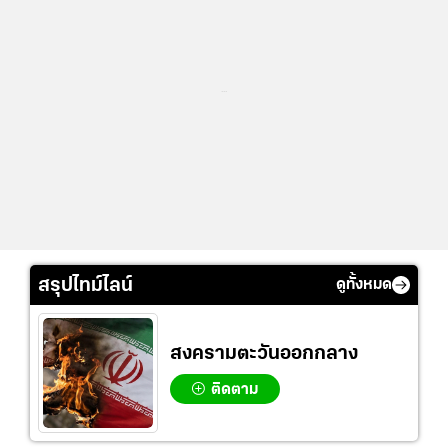
...
สรุปไทม์ไลน์
ดูทั้งหมด
สงครามตะวันออกกลาง
ติดตาม