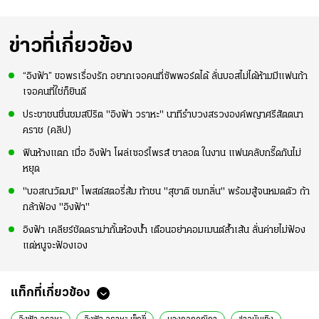
ข่าวที่เกี่ยวข้อง
“อิงฟ้า” ขอพรเรื่องรัก อยากเจอคนที่ซัพพอร์ตได้ ลั่นบอสไม่ได้ห้ามมีแฟนถ้า
เจอคนที่ใช่ก็ยินดี
ประชาชนชื่นชมสปิริต "อิงฟ้า วราหะ" นาทีรำบวงสรวงองค์พญาศรีสัตตนา
คราช (คลิป)
ฟินห้างแตก เมื่อ อิงฟ้า โผล่เซอร์ไพรส์ ชาลอต ในงาน แฟนคลับกรี๊ดกันไม่
หยุด
"บอสณวัฒน์" โพสต์สตอรี่ส้ม ท้าชน "สุชาติ ชมกลิ่น" พร้อมสู้จนหมดตัว ถ้า
กล้าฟ้อง "อิงฟ้า"
อิงฟ้า เคลียร์ชัดดราม่ากั้นห้องน้ำ เตือนอย่าคอมเมนต์ล้ำเส้น ลั่นค่ายไม่ฟ้อง
แต่หนูจะฟ้องเอง
แท็กที่เกี่ยวข้อง