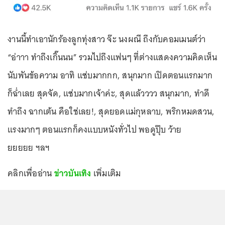
งานนี้ทำเอานักร้องลูกทุ่งสาว จ๊ะ นงผณี ถึงกับคอมเมนต์ว่า
“อ่าาา ทำถึงเกิ๊นนน” รวมไปถึงแฟนๆ ที่ต่างแสดงความคิดเห็น
นับพันข้อความ อาทิ แซ่บมากกก, สนุกมาก เปิดตอนแรกมาก
ก็ฉ่ำเลย สุดจัด, แซ่บมากเจ้าค่ะ, สุดแล้วววว สนุกมาก, ทำดี
ทำถึง ฉากเต้น คือใช่เลย!, สุดยอดแม่กุหลาบ, พริกหมดสวน,
แรงมากๆ ตอนแรกก็คงแบบหนังทั่วไป พอดูปุ๊บ ว้าย
ยยยยย ฯลฯ
คลิกเพื่ออ่าน
ข่าวบันเทิง
เพิ่มเติม