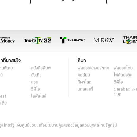
หาที่น่าสนใจ
กีฬา
านพิเศษ
หนังสือพิมพ์
ฟุตบอลต่่างประเทศ
ฟุตบอลไทย
น์
บันเทิง
คอลัมน์
ไฟต์สปอร์ต
หวย
กีฬาโลก
วิดีโอ
วิดีโอ
แกลเลอรี่
Carabao 7-
Cup
ast
ไลฟ์สไตล์
ีเดีย
มูลไทยรัฐ
FAQ
ศูนย์ช่วยเหลือ
นโยบายคุ้มครองข้อมูลส่วนบุคคลไทยรัฐกรุ๊ป