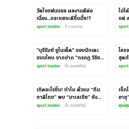
วัดใจแฟนบอล ผลงานดีต่อ
ไม่ไ
เนื่อง...กระแสจะดีขึ้นมั้ย!?
แต่ 
(ไป)
sport insider
บี บางปะกง
sport
"บุรีรัมย์ ยูไนเต็ด" ชอบนักเตะ
ใครจ
แบบไหน จากปาก "กรกฎ วิริยอุ
สุดท
ดมศิริ" อดีตแบ็กซ้าย "ปราสาท
sport insider
ปั๊บ ธรรศ์ทัศน์
sport
สายฟ้า"
เกิดอะไรขึ้น! ทำไม ตั๋วชม “ทีม
เช็ก
ชาติไทย” พบ “มาเลเซีย” ยัง
อายุ
เหลือทุกโซน
ไกล
sport insider
ปั๊บ ธรรศ์ทัศน์
ศุกร์ส