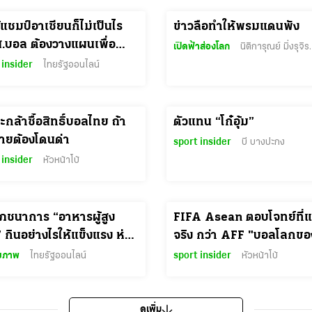
ด้แชมป์อาเซียนก็ไม่เป็นไร
ข่าวลือทำให้พรมแดนพัง
ส.บอล ต้องวางแผนเพื่อ
เปิดฟ้าส่องโลก
นิติการุณ
 ฟุตบอลโลก 2030 ได้แล้ว
 insider
ไทยรัฐออนไลน์
ะกล้าซื้อสิทธิ์บอลไทย ถ้า
ตัวแทน “โก๋อุ้ม”
้ายต้องโดนด่า
sport insider
บี บางปะกง
 insider
หัวหน้าโบ้
โภชนาการ “อาหารผู้สูง
FIFA Asean ตอบโจทย์ที่แ
” กินอย่างไรให้แข็งแรง ห่าง
จริง กว่า AFF "บอลโลกของชาว
โรค
อาเซียน" จริงไหม?
ุขภาพ
ไทยรัฐออนไลน์
sport insider
หัวหน้าโบ้
ดูเพิ่ม