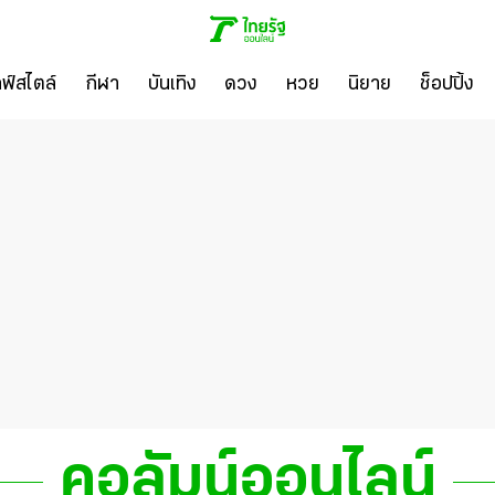
ลฟ์สไตล์
กีฬา
บันเทิง
ดวง
หวย
นิยาย
ช็อปปิ้ง
คอลัมน์ออนไลน์