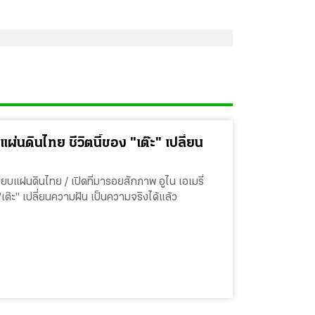
แผ่นดินไทย ชีวิตนี้ของ "เต๊ะ" เปลี่ยน
ยบแผ่นดินไทย / เปิดที่มารอยสักภาพ อูไน เอเมรี่
"เต๊ะ" เปลี่ยนความฝัน เป็นความจริงได้แล้ว