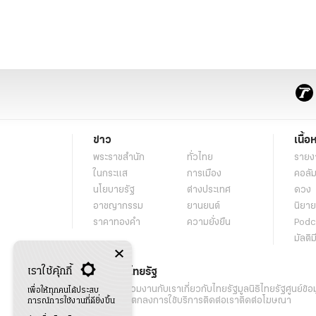
ข่าว
เนื้อ
พระราชสำนัก
ทั่วไทย
รายง
ในกระแส
การเมือง
คอลัม
นโยบายรัฐ
ต่างประเทศ
ดวง
อาชญากรรม
ยานยนต์
นิยาย
ราคาทองคำ
ความยั่งยืน
Podc
มัลติม
เราใช้คุ้กกี้
เกี่ยวกับไทยรัฐ
กิจกรรม
ร่วมงานกับเรา
เกี่ยวกับไทยรัฐ
มูลนิธิไทยรัฐ
ศูนย์ข้อ
เพื่อให้ทุกคนได้ประสบ
เงื่อนไขข้อตกลงการใช้บริการ
ติดต่อเรา
ติดต่อโฆษณา
การณ์การใช้งานที่ดียิ่งขึ้น