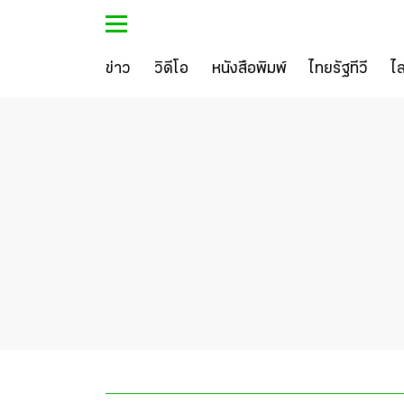
ข่าว
วิดีโอ
หนังสือพิมพ์
ไทยรัฐทีวี
ไ