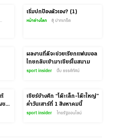
เริ่มปกป้องตัวเอง? (1)
ย์ มิ่งรุจิราลัย
หน้าต่างโลก
ตุ๊ ปากเกร็ด
ผลงานที่ดีจะช่วยเรียกแฟนบอล
ไทยกลับเข้ามาเชียร์ในสนาม
sport insider
ปั๊บ ธรรศ์ทัศน์
ท้
เชียร์ช้างศึก “โต๊ะเล็ก-โต๊ะใหญ่”
ค่ำวันเสาร์ที่ 1 สิงหาคมนี้
sport insider
ไทยรัฐออนไลน์