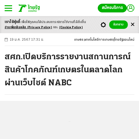
สมัครบริการ
เราใช้คุ้กกี้
เพื่อให้ทุกคนได้ประสบ
การณ์การใช้งานที่ดียิ่งขึ้น
+
ก
ก
-ก
รับทราบ
อ่านเพิ่มเติมคลิก
(Privacy Policy)
และ
(Cookie Policy)
19 ม.ค. 2567 17:31 น.
เกษตร
เทคโนโลยีการเกษตร
ไทยรัฐออนไลน์
สศก.เปิดบริการรายงานสถานการณ์
สินค้าโภคภัณฑ์เกษตรในตลาดโลก
ผ่านเว็บไซต์ NABC
...