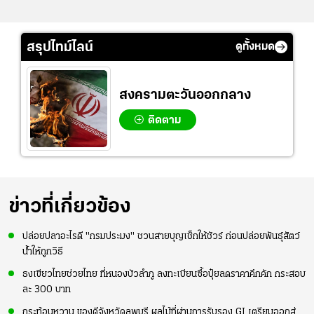
สรุปไทม์ไลน์
ดูทั้งหมด
สงครามตะวันออกกลาง
ติดตาม
ข่าวที่เกี่ยวข้อง
ปล่อยปลาอะไรดี "กรมประมง" ชวนสายบุญเช็กให้ชัวร์ ก่อนปล่อยพันธุ์สัตว์
น้ำให้ถูกวิธี
ธงเขียวไทยช่วยไทย ที่หนองบัวลำภู ลงทะเบียนซื้อปุ๋ยลดราคาคึกคัก กระสอบ
ละ 300 บาท
กระท้อนหวาน ของดีจังหวัดลพบุรี ผลไม้ที่ผ่านการรับรอง GI เตรียมออกสู่