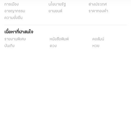
การเมือง
นโยบายรัฐ
ต่างประเทศ
อาชญากรรม
ยานยนต์
ราคาทองคำ
ความยั่งยืน
เนื้อหาที่น่าสนใจ
รายงานพิเศษ
หนังสือพิมพ์
คอลัมน์
บันเทิง
ดวง
หวย
นิยาย
วิดีโอ
Podcast
ไลฟ์สไตล์
มัลติมีเดีย
กีฬา
ฟุตบอลต่่างประเทศ
ฟุตบอลไทย
คอลัมน์
ไฟต์สปอร์ต
กีฬาโลก
วิดีโอ
แกลเลอรี่
Carabao 7-a-Side Cup
ช็อปปิ้ง
ไทยรัฐอีเวนต์
เกี่ยวกับไทยรัฐ