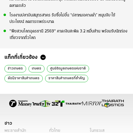
ตลาดแล้ว
โรงงานปลาป่นสมุทรสาคร รับซื้อไม่อั้น “ปลาหมอคางดำ” หนุนจับ ใช้
ประโยชน์ ลดการแพร่ระบาด
"พืชสวนโลกอุดรธานี 2569" คาดเงินสะพัด 3.2 หมื่นล้าน พร้อมรับนักท่อง
เที่ยวจากทั่วโลก
แท็กที่เกี่ยวข้อง
ข่าวเกษตร
เกษตร
ศูนย์ข้อมูลเกษตรแห่งชาติ
ดัชนีราคาสินค้าเกษตร
ราคาสินค้าเกษตรที่สำคัญ
สถานการณ์สินค้าโภคภัณฑ์เกษตรในตลาดโลก
NABC.
สำนักงานเศรษฐกิจการเกษตร
สศก.
ฉันทานนท์ วรรณเขจร
ข่าว
พระราชสำนัก
ทั่วไทย
ในกระแส