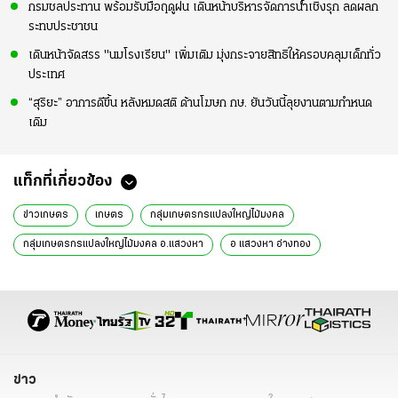
กรมชลประทาน พร้อมรับมือฤดูฝน เดินหน้าบริหารจัดการน้ำเชิงรุก ลดผลก
ระทบประชาชน
เดินหน้าจัดสรร "นมโรงเรียน" เพิ่มเติม มุ่งกระจายสิทธิให้ครอบคลุมเด็กทั่ว
ประเทศ
“สุริยะ” อาการดีขึ้น หลังหมดสติ ด้านโฆษก กษ. ยันวันนี้ลุยงานตามกำหนด
เดิม
แท็กที่เกี่ยวข้อง
ข่าวเกษตร
เกษตร
กลุ่มเกษตรกรแปลงใหญ่ไม้มงคล
กลุ่มเกษตรกรแปลงใหญ่ไม้มงคล อ.แสวงหา
อ แสวงหา อ่างทอง
ปลูกไม้ประดับ
ขายไม้ประดับ
ไม้มงคล
ต้นแก้วกาญจนา
ประคอง สุขมนต์
ไม้ประดับ อ่างทอง
กรมส่งเสริมการเกษตร
ชีวภัณฑ์
ข่าว