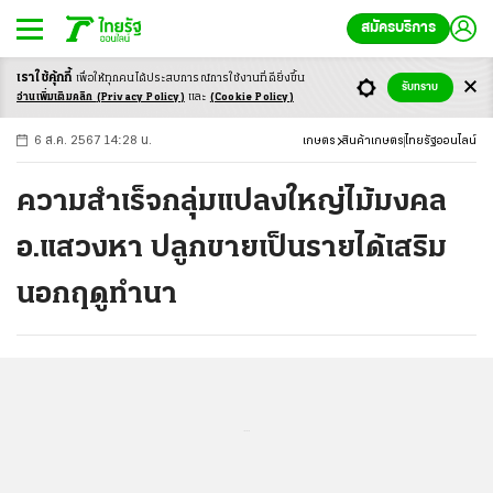
สมัครบริการ
เราใช้คุ้กกี้
เพื่อให้ทุกคนได้ประสบ
การณ์การใช้งานที่ดียิ่งขึ้น
+
ก
ก
-ก
รับทราบ
อ่านเพิ่มเติมคลิก
(Privacy Policy)
และ
(Cookie Policy)
6 ส.ค. 2567 14:28 น.
เกษตร
สินค้าเกษตร
ไทยรัฐออนไลน์
ความสำเร็จกลุ่มแปลงใหญ่ไม้มงคล
อ.แสวงหา ปลูกขายเป็นรายได้เสริม
นอกฤดูทำนา
...