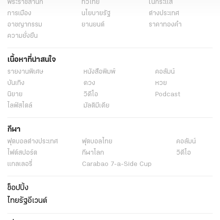
พระราชสำนัก
ทั่วไทย
ในกระแส
การเมือง
นโยบายรัฐ
ต่างประเทศ
อาชญากรรม
ยานยนต์
ราคาทองคำ
ความยั่งยืน
เนื้อหาที่น่าสนใจ
รายงานพิเศษ
หนังสือพิมพ์
คอลัมน์
บันเทิง
ดวง
หวย
นิยาย
วิดีโอ
Podcast
ไลฟ์สไตล์
มัลติมีเดีย
กีฬา
ฟุตบอลต่่างประเทศ
ฟุตบอลไทย
คอลัมน์
ไฟต์สปอร์ต
กีฬาโลก
วิดีโอ
แกลเลอรี่
Carabao 7-a-Side Cup
ช็อปปิ้ง
ไทยรัฐอีเวนต์