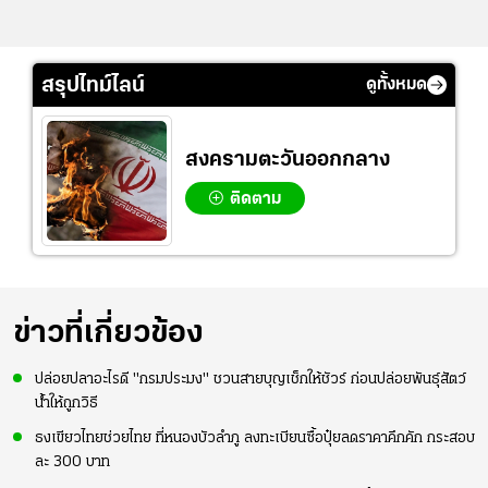
สรุปไทม์ไลน์
ดูทั้งหมด
สงครามตะวันออกกลาง
ติดตาม
ข่าวที่เกี่ยวข้อง
ปล่อยปลาอะไรดี "กรมประมง" ชวนสายบุญเช็กให้ชัวร์ ก่อนปล่อยพันธุ์สัตว์
น้ำให้ถูกวิธี
ธงเขียวไทยช่วยไทย ที่หนองบัวลำภู ลงทะเบียนซื้อปุ๋ยลดราคาคึกคัก กระสอบ
ละ 300 บาท