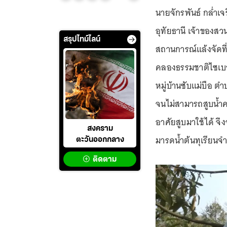
นายจักรพันธ์ กล่ำเจ
อุทัยธานี เจ้าของสว
สรุปไทม์ไลน์
สถานการณ์แล้งจัดที่
คลองธรรมชาติไซเบอร
หมู่บ้านซับแม่บือ 
จนไม่สามารถสูบน้ำคล
อาศัยสูบมาใช้ได้ จึง
สงคราม
มารดน้ำต้นทุเรียนจำ
ตะวันออกกลาง
ติดตาม