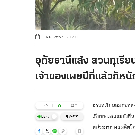
1 พ.ค. 2567 12:12 น.
อุทัยธานีแล้ง สวนทุเรี
เจ้าของเผยปีที่แล้วก็หนั
สวนทุเรียนหมอนทอง 
+
ก
ก
-ก
เกือบหมดแถมยังยืนต
ฟังข่าว
Light
หน่วงมาก ผลผลิตโตไ