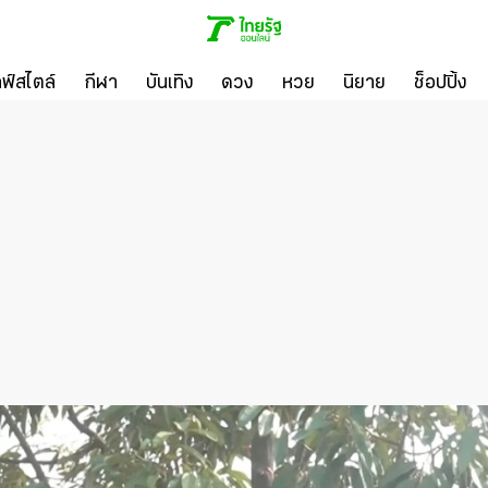
ลฟ์สไตล์
กีฬา
บันเทิง
ดวง
หวย
นิยาย
ช็อปปิ้ง