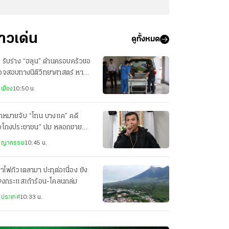
่าวเด่น
ดูทั้งหมด
 รับร่าง “ฮลุน” ด้านครอบครัวขอ
วจสอบทางนิติวิทยาศาสตร์ หา
หตุต่อ
เมือง
10:50 น.
กหมายจับ “โทน บางแค” คดี
้อโกงประชาชน” ปม หลอกขาย
้องส่องพระ
ชญากรรม
10:45 น.
ขาไฟกัวเตลามา ปะทุต่อเนื่อง ยัง
่ยงกระแสเถ้าร้อน-โคลนถล่ม
งประเทศ
10:33 น.