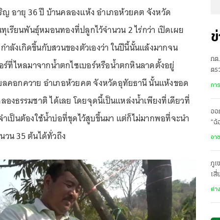
ริญ อายุ 36 ปี บ้านคลองแห้ง อำเภอห้วยคต จังหวัด
นทุเรียนพันธุ์หมอนทองที่ปลูกไว้จำนวน 2 ไร่กว่า เปิดเผย
ข
กำลังเกิดขึ้นกับสวนของตัวเองว่า ในปีนี้นั้นแล้งมากจน
กต.
์ที่ไหลมาจากน้ำตกไซเบอร์หรือน้ำตกหินลาดตั้งอยู่
ตร
ตำบลคอกควาย อำเภอห้วยคต จังหวัดอุทัยธานี นั้นแห้งขอด
สาเ
การ
องธรรมชาติ ได้เลย โดยจุดนี้เป็นแหล่งน้ำเพียงที่เดียวที่
ออ
จำเป็นต้องใช้น้ำบ่อที่ขุดไว้สูบขึ้นมา แต่ก็ไม่มากพอที่จะนำ
“ฉ
นวน 35 ต้นได้ทั่วถึง
กล
อา
ภูเ
เสี
ต่า