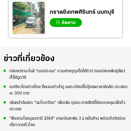
กราดยิงเทพศิรินทร์ นนทบุรี
ติดตาม
ข่าวที่เกี่ยวข้อง
ปล่อยปลาอะไรดี "กรมประมง" ชวนสายบุญเช็กให้ชัวร์ ก่อนปล่อยพันธุ์สัตว์
น้ำให้ถูกวิธี
ธงเขียวไทยช่วยไทย ที่หนองบัวลำภู ลงทะเบียนซื้อปุ๋ยลดราคาคึกคัก กระสอบ
ละ 300 บาท
เดินหน้าจัดสรร "นมโรงเรียน" เพิ่มเติม มุ่งกระจายสิทธิให้ครอบคลุมเด็กทั่ว
ประเทศ
"พืชสวนโลกอุดรธานี 2569" คาดเงินสะพัด 3.2 หมื่นล้าน พร้อมรับนักท่อง
เที่ยวจากทั่วโลก