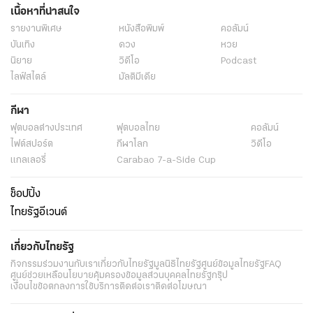
เนื้อหาที่น่าสนใจ
รายงานพิเศษ
หนังสือพิมพ์
คอลัมน์
บันเทิง
ดวง
หวย
นิยาย
วิดีโอ
Podcast
ไลฟ์สไตล์
มัลติมีเดีย
กีฬา
ฟุตบอลต่่างประเทศ
ฟุตบอลไทย
คอลัมน์
ไฟต์สปอร์ต
กีฬาโลก
วิดีโอ
แกลเลอรี่
Carabao 7-a-Side Cup
ช็อปปิ้ง
ไทยรัฐอีเวนต์
เกี่ยวกับไทยรัฐ
กิจกรรม
ร่วมงานกับเรา
เกี่ยวกับไทยรัฐ
มูลนิธิไทยรัฐ
ศูนย์ข้อมูลไทยรัฐ
FAQ
ศูนย์ช่วยเหลือ
นโยบายคุ้มครองข้อมูลส่วนบุคคลไทยรัฐกรุ๊ป
เงื่อนไขข้อตกลงการใช้บริการ
ติดต่อเรา
ติดต่อโฆษณา