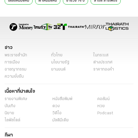
เลี้ยงไหมมัดหมี่
ผ้าไหมมัดหมี่
ยายวัย 76 ปี
สำริด สารเพ็ชร
ทอผ้าไหม
ขายผ้าไหม
บ้านตราด สุรินทร์
ต.สําโรง อ.เมือง จ.สุรินทร์
สุรินทร์
ข่าว
พระราชสำนัก
ทั่วไทย
ในกระแส
การเมือง
นโยบายรัฐ
ต่างประเทศ
อาชญากรรม
ยานยนต์
ราคาทองคำ
ความยั่งยืน
เนื้อหาที่น่าสนใจ
รายงานพิเศษ
หนังสือพิมพ์
คอลัมน์
บันเทิง
ดวง
หวย
นิยาย
วิดีโอ
Podcast
ไลฟ์สไตล์
มัลติมีเดีย
กีฬา