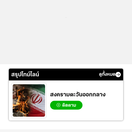
...
สรุปไทม์ไลน์
ดูทั้งหมด
สงครามตะวันออกกลาง
ติดตาม