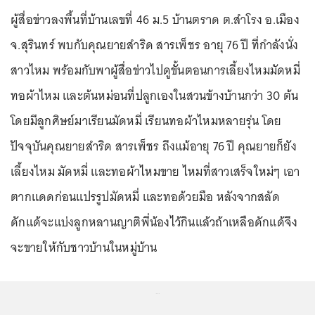
ผู้สื่อข่าวลงพื้นที่บ้านเลขที่ 46 ม.5 บ้านตราด ต.สำโรง อ.เมือง
จ.สุรินทร์ พบกับคุณยายสำริด สารเพ็ชร อายุ 76 ปี ที่กำลังนั่ง
สาวไหม พร้อมกับพาผู้สื่อข่าวไปดูขั้นตอนการเลี้ยงไหมมัดหมี่
ทอผ้าไหม และต้นหม่อนที่ปลูกเองในสวนข้างบ้านกว่า 30 ต้น
โดยมีลูกศิษย์มาเรียนมัดหมี่ เรียนทอผ้าไหมหลายรุ่น โดย
ปัจจุบันคุณยายสำริด สารเพ็ชร ถึงแม้อายุ 76 ปี คุณยายก็ยัง
เลี้ยงไหม มัดหมี่ และทอผ้าไหมขาย ไหมที่สาวเสร็จใหม่ๆ เอา
ตากแดดก่อนแปรรูปมัดหมี่ และทอด้วยมือ หลังจากสลัด
ดักแด้จะแบ่งลูกหลานญาติพี่น้องไว้กินแล้วถ้าเหลือดักแด้จึง
จะขายให้กับชาวบ้านในหมู่บ้าน
...