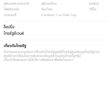
ฟุตบอลต่่างประเทศ
ฟุตบอลไทย
คอลัมน์
ไฟต์สปอร์ต
กีฬาโลก
วิดีโอ
แกลเลอรี่
Carabao 7-a-Side Cup
ช็อปปิ้ง
ไทยรัฐอีเวนต์
เกี่ยวกับไทยรัฐ
กิจกรรม
ร่วมงานกับเรา
เกี่ยวกับไทยรัฐ
มูลนิธิไทยรัฐ
ศูนย์ข้อมูลไทยรัฐ
FAQ
ศูนย์ช่วยเหลือ
นโยบายคุ้มครองข้อมูลส่วนบุคคลไทยรัฐกรุ๊ป
เงื่อนไขข้อตกลงการใช้บริการ
ติดต่อเรา
ติดต่อโฆษณา
ติดตามเราได้ที่
Application
My THAIRATH