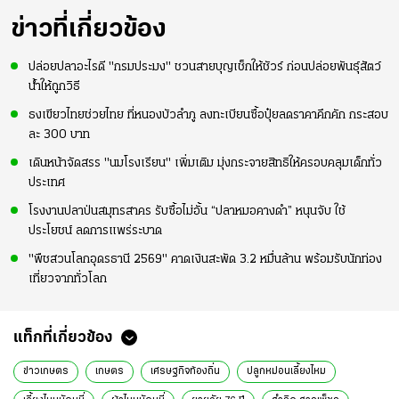
ข่าวที่เกี่ยวข้อง
ปล่อยปลาอะไรดี "กรมประมง" ชวนสายบุญเช็กให้ชัวร์ ก่อนปล่อยพันธุ์สัตว์
น้ำให้ถูกวิธี
ธงเขียวไทยช่วยไทย ที่หนองบัวลำภู ลงทะเบียนซื้อปุ๋ยลดราคาคึกคัก กระสอบ
ละ 300 บาท
เดินหน้าจัดสรร "นมโรงเรียน" เพิ่มเติม มุ่งกระจายสิทธิให้ครอบคลุมเด็กทั่ว
ประเทศ
โรงงานปลาป่นสมุทรสาคร รับซื้อไม่อั้น “ปลาหมอคางดำ” หนุนจับ ใช้
ประโยชน์ ลดการแพร่ระบาด
"พืชสวนโลกอุดรธานี 2569" คาดเงินสะพัด 3.2 หมื่นล้าน พร้อมรับนักท่อง
เที่ยวจากทั่วโลก
แท็กที่เกี่ยวข้อง
ข่าวเกษตร
เกษตร
เศรษฐกิจท้องถิ่น
ปลูกหม่อนเลี้ยงไหม