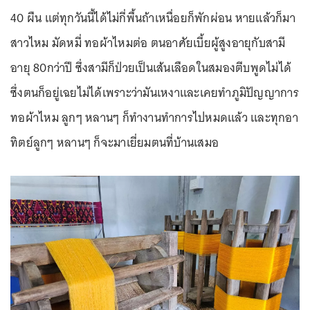
40 ผืน แต่ทุกวันนี้ได้ไม่กี่พื้นถ้าเหนื่อยก็พักผ่อน หายแล้วก็มา
สาวไหม มัดหมี่ ทอผ้าไหมต่อ ตนอาศัยเบี้ยผู้สูงอายุกับสามี
อายุ 80กว่าปี ซึ่งสามีก็ป่วยเป็นเส้นเลือดในสมองตีบพูดไม่ได้
ซึ่งตนก็อยู่เฉยไม่ได้เพราะว่ามันเหงาและเคยทำภูมิปัญญาการ
ทอผ้าไหม ลูกๆ หลานๆ ก็ทำงานทำการไปหมดแล้ว และทุกอา
ทิตย์ลูกๆ หลานๆ ก็จะมาเยี่ยมตนที่บ้านเสมอ