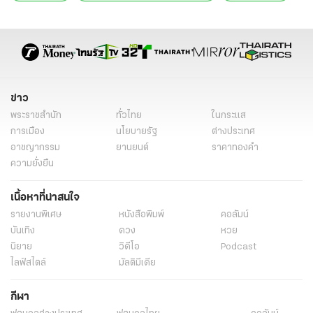
ราคารับซื้อถั่วฝักยาว
ปลูกพืชใช้น้ำน้อย
ตลาดดอนแขวน
นครราชสีมา
ข่าว
พระราชสำนัก
ทั่วไทย
ในกระแส
การเมือง
นโยบายรัฐ
ต่างประเทศ
อาชญากรรม
ยานยนต์
ราคาทองคำ
ความยั่งยืน
เนื้อหาที่น่าสนใจ
รายงานพิเศษ
หนังสือพิมพ์
คอลัมน์
บันเทิง
ดวง
หวย
นิยาย
วิดีโอ
Podcast
ไลฟ์สไตล์
มัลติมีเดีย
กีฬา