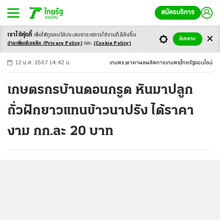
สมัครบริการ
เราใช้คุ้กกี้
เพื่อให้ทุกคนได้ประสบ
การณ์การใช้งานที่ดียิ่งขึ้น
+
ก
ก
-ก
รับทราบ
อ่านเพิ่มเติมคลิก
(Privacy Policy)
และ
(Cookie Policy)
12 ม.ค. 2567 14:42 น.
เกษตร
ราคาผลผลิตการเกษตร
ไทยรัฐออนไลน์
เกษตรกรบ้านดอนกรูด หันมาปลูก
ถั่วฝักยาวแทนข้าวนาปรัง ได้ราคา
งาม กก.ละ 20 บาท
...