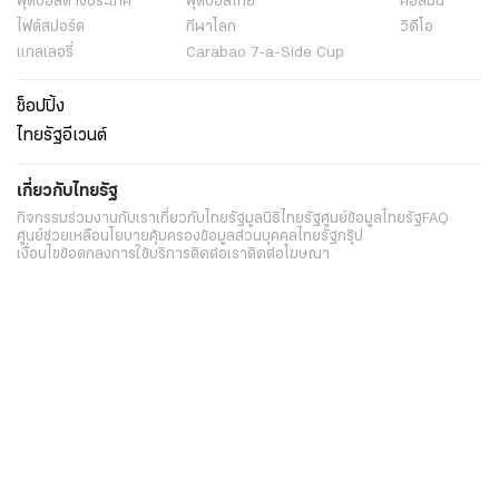
ฟุตบอลต่่างประเทศ
ฟุตบอลไทย
คอลัมน์
ไฟต์สปอร์ต
กีฬาโลก
วิดีโอ
แกลเลอรี่
Carabao 7-a-Side Cup
ช็อปปิ้ง
ไทยรัฐอีเวนต์
เกี่ยวกับไทยรัฐ
กิจกรรม
ร่วมงานกับเรา
เกี่ยวกับไทยรัฐ
มูลนิธิไทยรัฐ
ศูนย์ข้อมูลไทยรัฐ
FAQ
ศูนย์ช่วยเหลือ
นโยบายคุ้มครองข้อมูลส่วนบุคคลไทยรัฐกรุ๊ป
เงื่อนไขข้อตกลงการใช้บริการ
ติดต่อเรา
ติดต่อโฆษณา
ติดตามเราได้ที่
Application
My THAIRATH