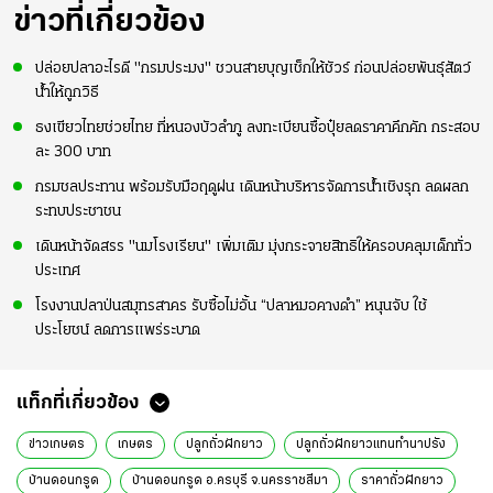
ข่าวที่เกี่ยวข้อง
ปล่อยปลาอะไรดี "กรมประมง" ชวนสายบุญเช็กให้ชัวร์ ก่อนปล่อยพันธุ์สัตว์
น้ำให้ถูกวิธี
ธงเขียวไทยช่วยไทย ที่หนองบัวลำภู ลงทะเบียนซื้อปุ๋ยลดราคาคึกคัก กระสอบ
ละ 300 บาท
กรมชลประทาน พร้อมรับมือฤดูฝน เดินหน้าบริหารจัดการน้ำเชิงรุก ลดผลก
ระทบประชาชน
เดินหน้าจัดสรร "นมโรงเรียน" เพิ่มเติม มุ่งกระจายสิทธิให้ครอบคลุมเด็กทั่ว
ประเทศ
โรงงานปลาป่นสมุทรสาคร รับซื้อไม่อั้น “ปลาหมอคางดำ” หนุนจับ ใช้
ประโยชน์ ลดการแพร่ระบาด
แท็กที่เกี่ยวข้อง
ข่าวเกษตร
เกษตร
ปลูกถั่วฝักยาว
ปลูกถั่วฝักยาวแทนทำนาปรัง
บ้านดอนกรูด
บ้านดอนกรูด อ.ครบุรี จ.นครราชสีมา
ราคาถั่วฝักยาว