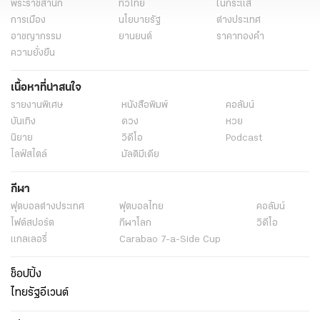
พระราชสำนัก
ทั่วไทย
ในกระแส
การเมือง
นโยบายรัฐ
ต่างประเทศ
อาชญากรรม
ยานยนต์
ราคาทองคำ
ความยั่งยืน
เนื้อหาที่น่าสนใจ
รายงานพิเศษ
หนังสือพิมพ์
คอลัมน์
บันเทิง
ดวง
หวย
นิยาย
วิดีโอ
Podcast
ไลฟ์สไตล์
มัลติมีเดีย
กีฬา
ฟุตบอลต่่างประเทศ
ฟุตบอลไทย
คอลัมน์
ไฟต์สปอร์ต
กีฬาโลก
วิดีโอ
แกลเลอรี่
Carabao 7-a-Side Cup
ช็อปปิ้ง
ไทยรัฐอีเวนต์