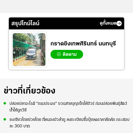
สรุปไทม์ไลน์
ดูทั้งหมด
กราดยิงเทพศิรินทร์ นนทบุรี
ติดตาม
ข่าวที่เกี่ยวข้อง
ปล่อยปลาอะไรดี "กรมประมง" ชวนสายบุญเช็กให้ชัวร์ ก่อนปล่อยพันธุ์สัตว์
น้ำให้ถูกวิธี
ธงเขียวไทยช่วยไทย ที่หนองบัวลำภู ลงทะเบียนซื้อปุ๋ยลดราคาคึกคัก กระสอบ
ละ 300 บาท