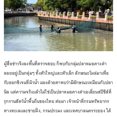
ผู้สื่อข่าวจึงลงพื้นที่ตรวจสอบ ก็พบกับกลุ่มปลาหมอคางดำ
ลอยอยู่เป็นกลุ่มๆ ทั้งตัวใหญ่และตัวเล็ก ลักษณะโผล่มาเพื่อ
รับออกซิเจนที่ผิวน้ำ มองด้วยตาพบว่ามีลักษณะเหมือนกับปลา
นิล แต่ความจริงแล้วไม่ใช่เป็นปลาหมอคางดำเอเลี่ยนสปีชีส์ที่
รุกรานสัตว์น้ำพื้นถิ่นของไทย ต่อมา เจ้าหน้าที่กรมทรัพยากร
ทางทะเลและชายฝั่ง, กรมประมง และเทศบาลนครระยอง ได้