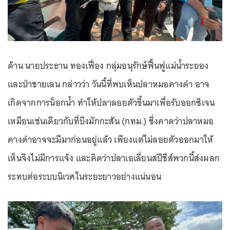
ด้าน นายประธาน ทองเฟื่อง กลุ่มอนุรักษ์ฟื้นฟูแม่น้ำระยอง
และป่าชายเลน กล่าวว่า วันนี้ที่พบเห็นปลาหมอคางดำ อาจ
เกิดจากการน็อกน้ำ ทำให้ปลาลอยตัวขึ้นมาเพื่อรับออกซิเจน
เหมือนเช่นเดียวกับที่บึงมักกะสัน (กทม.) ซึ่งคาดว่าปลาหมอ
คางดำอาจจะมีมาก่อนอยู่แล้ว เพียงแต่ไม่ลอยตัวออกมาให้
เห็นจึงไม่มีการแจ้ง และคิดว่าปลาเอเลี่ยนสปีชีส์พวกนี้ส่งผลก
ระทบต่อระบบนิเวศในระยะยาวอย่างแน่นอน