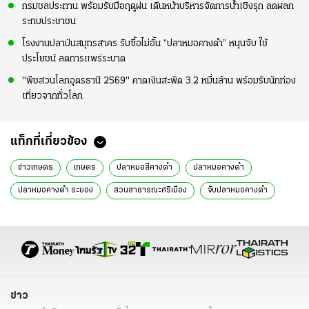
กรมชลประทาน พร้อมรับมือฤดูฝน เดินหน้าบริหารจัดการน้ำเชิงรุก ลดผลก
ระทบประชาชน
โรงงานปลาป่นสมุทรสาคร รับซื้อไม่อั้น “ปลาหมอคางดำ” หนุนจับ ใช้
ประโยชน์ ลดการแพร่ระบาด
"พืชสวนโลกอุดรธานี 2569" คาดเงินสะพัด 3.2 หมื่นล้าน พร้อมรับนักท่อง
เที่ยวจากทั่วโลก
แท็กที่เกี่ยวข้อง
ข่าวเกษตร
เกษตร
ปลาหมอสีคางดำ
ปลาหมอคางดํา
ปลาหมอคางดำ ระยอง
สวนสาธารณะศรีเมือง
จับปลาหมอคางดำ
ปล่อยปลากะพงขาว
ระยอง
เอเลี่ยนสปีชีส์
ปล่อยปลานักล่า
ข่าว