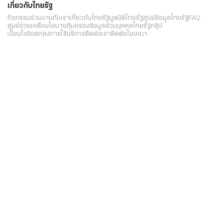
เกี่ยวกับไทยรัฐ
กิจกรรม
ร่วมงานกับเรา
เกี่ยวกับไทยรัฐ
มูลนิธิไทยรัฐ
ศูนย์ข้อมูลไทยรัฐ
FAQ
ศูนย์ช่วยเหลือ
นโยบายคุ้มครองข้อมูลส่วนบุคคลไทยรัฐกรุ๊ป
เงื่อนไขข้อตกลงการใช้บริการ
ติดต่อเรา
ติดต่อโฆษณา
ติดตามเราได้ที่
Application
My THAIRATH
วันศุกร์ที่ 7 สิงหาคม 2569 เวลา 15:58 น.