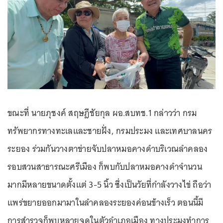
ขณะที่ นายภุชงค์ สฤษฎีชัยกุล ผอ.สบทช.1 กล่าวว่า กรม
ทรัพยากรทางทะเลและชายฝั่ง, กรมประมง และเทศบาลนคร
ระยอง ร่วมกันวางตาข่ายจับปลาหมอคางดำบริเวณลำคลอง
รอบสวนสาธารณะศรีเมือง ก็พบกับปลาหมอคางดำจำนวน
มากมีหลายขนาดตั้งแต่ 3-5 นิ้ว ซึ่งเป็นวัยที่กำลังวางไข่ ถือว่า
แพร่ขยายออกมามาในลำคลองระยองค่อนข้างเร็ว ตอนนี้มี
การสำรวจก็พบหลายจุดในตัวอำเภอเมือง ทางประมงทำการ