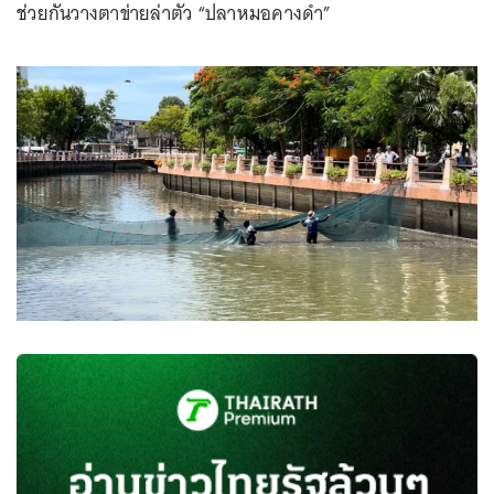
ช่วยกันวางตาข่ายล่าตัว “ปลาหมอคางดำ”