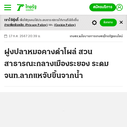
สมัครบริการ
เราใช้คุ้กกี้
เพื่อให้ทุกคนได้ประสบ
การณ์การใช้งานที่ดียิ่งขึ้น
+
ก
ก
-ก
รับทราบ
อ่านเพิ่มเติมคลิก
(Privacy Policy)
และ
(Cookie Policy)
17 ก.ค. 2567 20:39 น.
เกษตร
นโยบายการเกษตร
ไทยรัฐออนไลน์
ฝูงปลาหมอคางดำโผล่ สวน
สาธารณะกลางเมืองระยอง ระดม
จนท.ลากแหจับขึ้นจากน้ำ
...