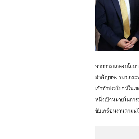
จากการแถลงนโยบายขอ
สำคัญของ รมว.กระท
เข้าทำประโยชน์ในเขต
หนึ่งเป้าหมายในการป
ขับเคลื่อนงานตามนโย