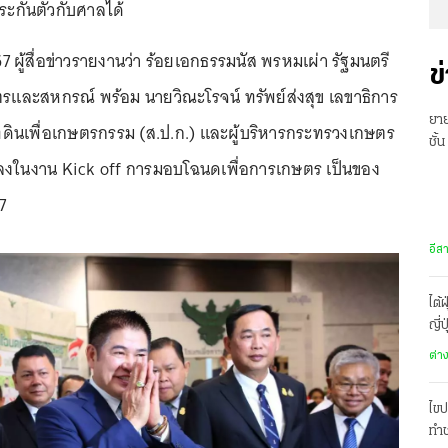
ประกันตัวกับศาลได้
2567 ผู้สื่อข่าวรายงานว่า ร้อยเอกธรรมนัส พรหมเผ่า รัฐมนตรี
ข
และสหกรณ์ พร้อม นายวิณะโรจน์ ทรัพย์ส่งสุข เลขาธิการ
ยาย
ี่ดินเพื่อเกษตรกรรม (ส.ป.ก.) และผู้บริหารกระทรวงเกษตร
ชั้
งในงาน Kick off การมอบโฉนดเพื่อการเกษตร เป็นของ
พร้
67
อีส
ไต้
ญี่
ต่า
ไขป
ทำช