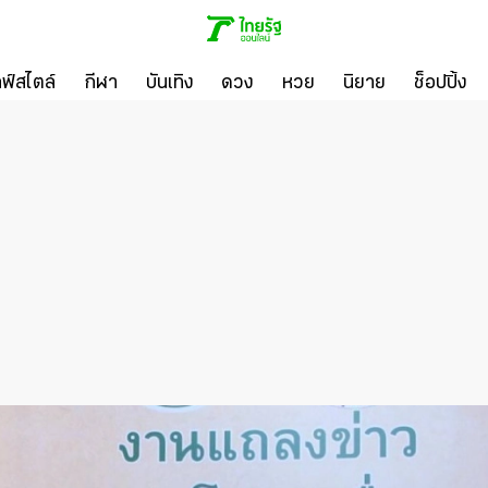
ลฟ์สไตล์
กีฬา
บันเทิง
ดวง
หวย
นิยาย
ช็อปปิ้ง