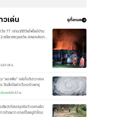
่าวเด่น
ดูทั้งหมด
วัย 77 เล่านาทีชีวิตไฟไหม้บ้าน
น 2 หนีตายหวุดหวิด สลดแม่หมา
อมลูกน้อยดับ 7 ตัว
าน
23:18 น.
ฝุ่น “ดอลฟิน” ถล่มโอกินาวะของ
ปุ่น จีนสั่งปิดท่าเรือรอรับพายุ
งประเทศ
22:57 น.
มสัตว์ปริศนาบุกกินวัวกลางดึก
าวบ้านผวา คาดเป็นหมูป่าโทน